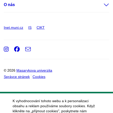
O nás
Inet.muni.cz
IS
CIKT
Instagram
Facebook
e-
Email
mail
© 2026
Masarykova univerzita
Správce stránek
Cookies
K vyhodnocování tohoto webu a k personalizaci
obsahu a reklam používáme soubory cookies. Když
klikněte na „přijmout cookies", poskytnete nám