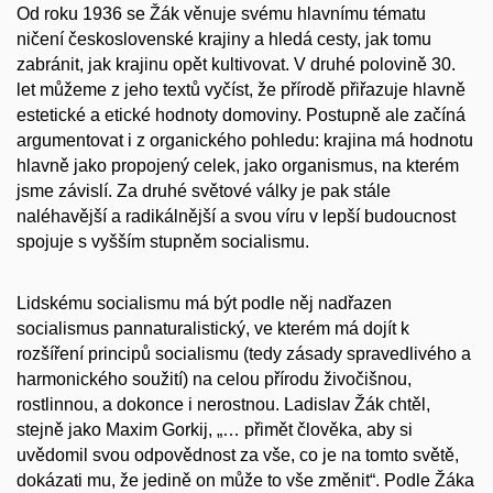
Od roku 1936 se Žák věnuje svému hlavnímu tématu
ničení československé krajiny a hledá cesty, jak tomu
zabránit, jak krajinu opět kultivovat. V druhé polovině 30.
let můžeme z jeho textů vyčíst, že přírodě přiřazuje hlavně
estetické a etické hodnoty domoviny. Postupně ale začíná
argumentovat i z organického pohledu: krajina má hodnotu
hlavně jako propojený celek, jako organismus, na kterém
jsme závislí. Za druhé světové války je pak stále
naléhavější a radikálnější a svou víru v lepší budoucnost
spojuje s vyšším stupněm socialismu.
Lidskému socialismu má být podle něj nadřazen
socialismus pannaturalistický, ve kterém má dojít k
rozšíření principů socialismu (tedy zásady spravedlivého a
harmonického soužití) na celou přírodu živočišnou,
rostlinnou, a dokonce i nerostnou. Ladislav Žák chtěl,
stejně jako Maxim Gorkij, „… přimět člověka, aby si
uvědomil svou odpovědnost za vše, co je na tomto světě,
dokázati mu, že jedině on může to vše změnit“. Podle Žáka