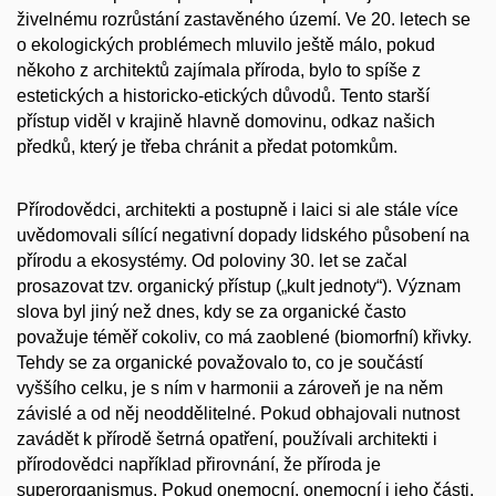
živelnému rozrůstání zastavěného území. Ve 20. letech se
o ekologických problémech mluvilo ještě málo, pokud
někoho z architektů zajímala příroda, bylo to spíše z
estetických a historicko-etických důvodů. Tento starší
přístup viděl v krajině hlavně domovinu, odkaz našich
předků, který je třeba chránit a předat potomkům.
Přírodovědci, architekti a postupně i laici si ale stále více
uvědomovali sílící negativní dopady lidského působení na
přírodu a ekosystémy. Od poloviny 30. let se začal
prosazovat tzv. organický přístup („kult jednoty“). Význam
slova byl jiný než dnes, kdy se za organické často
považuje téměř cokoliv, co má zaoblené (biomorfní) křivky.
Tehdy se za organické považovalo to, co je součástí
vyššího celku, je s ním v harmonii a zároveň je na něm
závislé a od něj neoddělitelné. Pokud obhajovali nutnost
zavádět k přírodě šetrná opatření, používali architekti i
přírodovědci například přirovnání, že příroda je
superorganismus. Pokud onemocní, onemocní i jeho části,