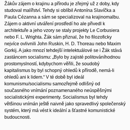
Žákův zájem o krajinu a přírodu je zřejmý už z doby, kdy
studoval malířství. Tehdy si oblíbil Antonína Slavíčka a
Paula Cézanna a sám se specializoval na krajinomalbu.
Zájem o aktivní utváření prostředí ho ale přivedl k
architektuře a jeho vzory se staly projekty Le Corbusiera
nebo F. L. Wrighta. Žák sám přiznal, že ho filozoficky
nejvíce ovlivnili John Ruskin, H. D. Thoreau nebo Maxim
Gorkij. A jako mnozí tehdejší intelektuálové se i Žák stává
zastáncem socialismu: „Bylo by zajisté politováníhodnou
prostomyslností, kdybychom věřili, že soudobý
kapitalismus by byl schopný ohledů k přírodě, nemá-li
ohledů ani k lidem.“ V té době byl ideál
komunismu/socialismu samozřejmě odlišný od
současného vnímání poznamenaného neúspěšnými
socialistickými experimenty. Socialismus byl tehdy
většinou vnímán ještě naivně jako spravedlivý společenský
systém, který má vést k ideální a šťastné komunistické
budoucnosti.