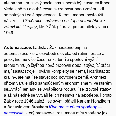
ale pannaturalistický socialismus nemá být nastolen ihned.
Vede k němu dlouhá cesta skrze postupnou změnu lidí
samotných i celé společnosti. K tomu mohou posloužit
následující
Směrnice správného postupu ohledného ke
zdraví lidí i krajiny
, které Žák připravil pro architekty v roce
1949:
Automatizace.
Ladislav Žák nadšeně přijímá
automatizaci, která osvobodí člověka od rutinní práce a
poskytne mu více času na kulturní a sportovní vyžití.
Ideálem mu je čtyřhodinová pracovní doba, zbývající práci
mají zastat stroje. Tovární komplexy se nemají rozrůstat do
krajiny, ale mají se stavět pod povrchem země. Architekt
přitom varuje před samoúčelným ekonomismem, ve kterém
se„vyrábí, jen aby se vyrábělo“.Produkují se „zbytné statky“
a až následně se vytváří jejich nesmyslná s/potřeba. I proto
Žák v roce 1946 založil se svými přáteli Karlem Honzíkem
a Bohuslavem Broukem
Klub pro studium spotřeby —
necessisté
, který prosazoval rozumnou míru spotřeby jak