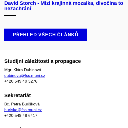
David Storch - Mizí krajinná mozaika, divočina to
nezachrání
PŘEHLED VŠECH ČLÁNKŮ
Studijní záležitosti a propagace
Mgr. Klára Dubinová
dubinova@fss.muni.cz
+420
549 49
3276
Sekretariát
Bc. Petra Burišková
burisko@fss.muni.cz
+420 549 49 6417