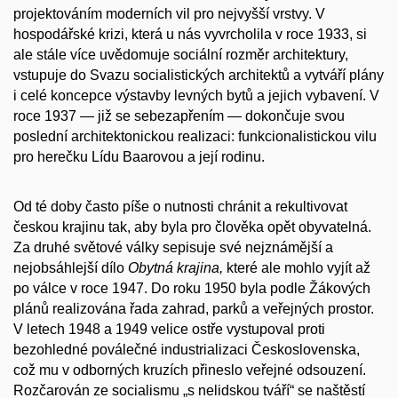
projektováním moderních vil pro nejvyšší vrstvy. V
hospodářské krizi, která u nás vyvrcholila v roce 1933, si
ale stále více uvědomuje sociální rozměr architektury,
vstupuje do Svazu socialistických architektů a vytváří plány
i celé koncepce výstavby levných bytů a jejich vybavení. V
roce 1937 — již se sebezapřením — dokončuje svou
poslední architektonickou realizaci: funkcionalistickou vilu
pro herečku Lídu Baarovou a její rodinu.
Od té doby často píše o nutnosti chránit a rekultivovat
českou krajinu tak, aby byla pro člověka opět obyvatelná.
Za druhé světové války sepisuje své nejznámější a
nejobsáhlejší dílo
Obytná krajina,
které ale mohlo vyjít až
po válce v roce 1947. Do roku 1950 byla podle Žákových
plánů realizována řada zahrad, parků a veřejných prostor.
V letech 1948 a 1949 velice ostře vystupoval proti
bezohledné poválečné industrializaci Československa,
což mu v odborných kruzích přineslo veřejné odsouzení.
Rozčarován ze socialismu „s nelidskou tváří“ se naštěstí