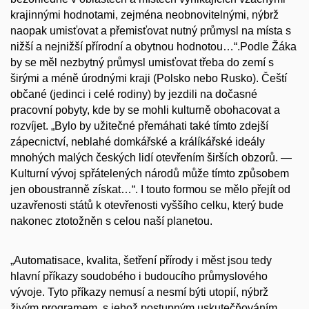
krajinnými hodnotami, zejména neobnovitelnými, nýbrž
naopak umisťovat a přemisťovat nutný průmysl na místa s
nižší a nejnižší přírodní a obytnou hodnotou…“.Podle Žáka
by se měl nezbytný průmysl umisťovat třeba do zemí s
širými a méně úrodnými kraji (Polsko nebo Rusko). Čeští
občané (jedinci i celé rodiny) by jezdili na dočasné
pracovní pobyty, kde by se mohli kulturně obohacovat a
rozvíjet. „Bylo by užitečné přemáhati také tímto zdejší
zápecnictví, neblahé domkářské a králíkářské ideály
mnohých malých českých lidí otevřením širších obzorů. —
Kulturní vývoj spřátelených národů může tímto způsobem
jen oboustranně získat…“. I touto formou se mělo přejít od
uzavřenosti států k otevřenosti vyššího celku, který bude
nakonec ztotožněn s celou naší planetou.
„Automatisace, kvalita, šetření přírody i měst jsou tedy
hlavní příkazy soudobého i budoucího průmyslového
vývoje. Tyto příkazy nemusí a nesmí býti utopií, nýbrž
živým programem, s jehož postupným uskutečňováním