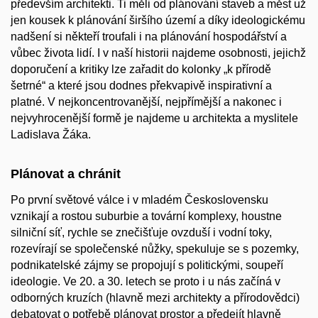
především architekti. Ti měli od plánování staveb a měst už
jen kousek k plánování širšího území a díky ideologickému
nadšení si někteří troufali i na plánování hospodářství a
vůbec života lidí. I v naší historii najdeme osobnosti, jejichž
doporučení a kritiky lze zařadit do kolonky „k přírodě
šetrné“ a které jsou dodnes překvapivě inspirativní a
platné. V nejkoncentrovanější, nejpřímější a nakonec i
nejvyhrocenější formě je najdeme u architekta a myslitele
Ladislava Žáka.
Plánovat a chránit
Po první světové válce i v mladém Československu
vznikají a rostou suburbie a tovární komplexy, houstne
silniční síť, rychle se znečišťuje ovzduší i vodní toky,
rozevírají se společenské nůžky, spekuluje se s pozemky,
podnikatelské zájmy se propojují s politickými, soupeří
ideologie. Ve 20. a 30. letech se proto i u nás začíná v
odborných kruzích (hlavně mezi architekty a přírodovědci)
debatovat o potřebě plánovat prostor a předejít hlavně