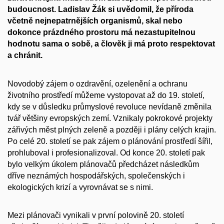
budoucnost. Ladislav Žák si uvědomil, že příroda
včetně nejnepatrnějších organismů, skal nebo
dokonce prázdného prostoru má nezastupitelnou
hodnotu sama o sobě, a člověk ji má proto respektovat
a chránit.
Novodobý zájem o ozdravění, ozelenění a ochranu
životního prostředí můžeme vystopovat až do 19. století,
kdy se v důsledku průmyslové revoluce nevídaně změnila
tvář většiny evropských zemí. Vznikaly pokrokové projekty
zářivých měst plných zeleně a později i plány celých krajin.
Po celé 20. století se pak zájem o plánování prostředí šířil,
prohluboval i profesionalizoval. Od konce 20. století pak
bylo velkým úkolem plánovačů předcházet následkům
dříve neznámých hospodářských, společenských i
ekologických krizí a vyrovnávat se s nimi.
Mezi plánovači vynikali v první polovině 20. století