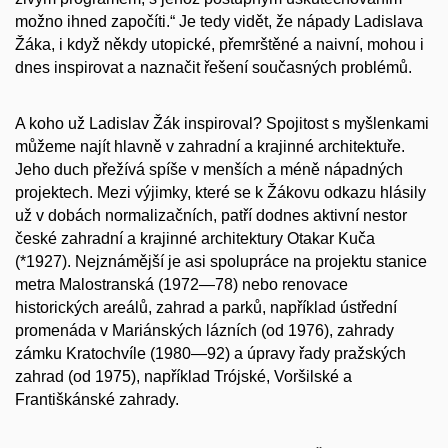
možno ihned započíti.“ Je tedy vidět, že nápady Ladislava
Žáka, i když někdy utopické, přemrštěné a naivní, mohou i
dnes inspirovat a naznačit řešení současných problémů.
A koho už Ladislav Žák inspiroval? Spojitost s myšlenkami
můžeme najít hlavně v zahradní a krajinné architektuře.
Jeho duch přežívá spíše v menších a méně nápadných
projektech. Mezi výjimky, které se k Žákovu odkazu hlásily
už v dobách normalizačních, patří dodnes aktivní nestor
české zahradní a krajinné architektury Otakar Kuča
(*1927). Nejznámější je asi spolupráce na projektu stanice
metra Malostranská (1972—78) nebo renovace
historických areálů, zahrad a parků, například ústřední
promenáda v Mariánských lázních (od 1976), zahrady
zámku Kratochvíle (1980—92) a úpravy řady pražských
zahrad (od 1975), například Trójské, Voršilské a
Františkánské zahrady.