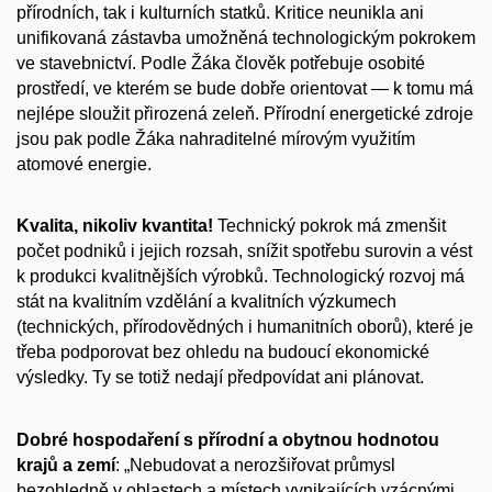
přírodních, tak i kulturních statků. Kritice neunikla ani
unifikovaná zástavba umožněná technologickým pokrokem
ve stavebnictví. Podle Žáka člověk potřebuje osobité
prostředí, ve kterém se bude dobře orientovat — k tomu má
nejlépe sloužit přirozená zeleň. Přírodní energetické zdroje
jsou pak podle Žáka nahraditelné mírovým využitím
atomové energie.
Kvalita, nikoliv kvantita!
Technický pokrok má zmenšit
počet podniků i jejich rozsah, snížit spotřebu surovin a vést
k produkci kvalitnějších výrobků. Technologický rozvoj má
stát na kvalitním vzdělání a kvalitních výzkumech
(technických, přírodovědných i humanitních oborů), které je
třeba podporovat bez ohledu na budoucí ekonomické
výsledky. Ty se totiž nedají předpovídat ani plánovat.
Dobré hospodaření s přírodní a obytnou hodnotou
krajů a zemí
: „Nebudovat a nerozšiřovat průmysl
bezohledně v oblastech a místech vynikajících vzácnými