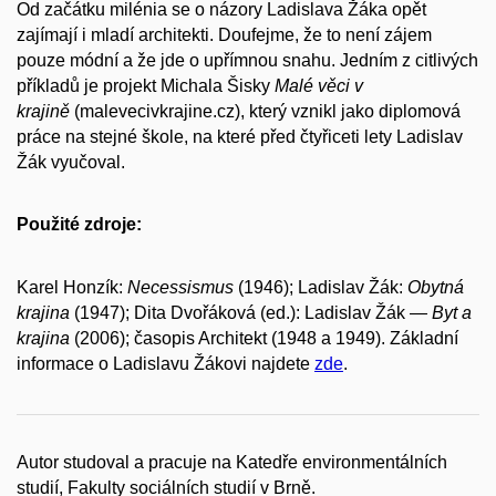
Od začátku milénia se o názory Ladislava Žáka opět
zajímají i mladí architekti. Doufejme, že to není zájem
pouze módní a že jde o upřímnou snahu. Jedním z citlivých
příkladů je projekt Michala Šisky
Malé věci v
krajině
(malevecivkrajine.cz), který vznikl jako diplomová
práce na stejné škole, na které před čtyřiceti lety Ladislav
Žák vyučoval.
Použité zdroje:
Karel Honzík:
Necessismus
(1946); Ladislav Žák:
Obytná
krajina
(1947); Dita Dvořáková (ed.): Ladislav Žák
— Byt a
krajina
(2006); časopis Architekt (1948 a 1949). Základní
informace o Ladislavu Žákovi najdete
zde
.
Autor studoval a pracuje na Katedře environmentálních
studií, Fakulty sociálních studií v Brně.