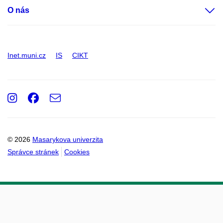
O nás
Inet.muni.cz
IS
CIKT
Instagram
Facebook
e-
Email
mail
© 2026
Masarykova univerzita
Správce stránek
Cookies