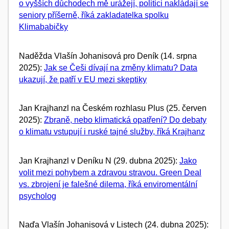
o vyšších důchodech mě urážejí, politici nakládají se
seniory příšerně, říká zakladatelka spolku
Klimababičky
Naděžda
Vlašín
Johanisová
​ pro Deník (14. srpna
2025):
Jak se Češi dívají na změny klimatu? Data
ukazují, že patří v EU mezi skeptiky
Jan Krajhanzl na Českém rozhlasu Plus (25. červen
2025):
Zbraně, nebo klimatická opatření? Do debaty
o klimatu vstupují i ruské tajné služby, říká Krajhanz
Jan Krajhanzl v Deníku N (29. dubna 2025):
Jako
volit mezi pohybem a zdravou stravou. Green Deal
vs. zbrojení je falešné dilema, říká enviromentální
psycholog
Naďa Vlašín Johanisová v Listech (24. dubna 2025):