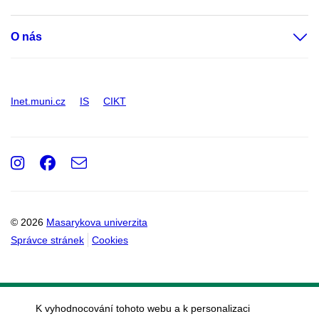
O nás
Inet.muni.cz
IS
CIKT
Instagram
Facebook
e-
Email
mail
© 2026
Masarykova univerzita
Správce stránek
Cookies
K vyhodnocování tohoto webu a k personalizaci