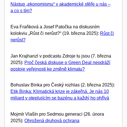
Nástup „ekonomismu“ v akademické sféře u nás –
a co s tím?
Eva Fraňková a Josef Patočka na diskusním
kolokviu „Růst či nerůst?“ (19. března 2025):
Růst či
nerůst?
Jan Krajhanzl v podcastu Zdroje tu jsou (7. března
2025):
Proč česká diskuse o Green Deal neodráží
postoje veřejnosti ke změně klimatu?
Bohuslav Binka pro Český rozhlas (2. března 2025):
Etik Binka: Klimatická krize je zákeřná. Je nás 10
miliard v oteplujícím se bazénu a každý ho ohřívá
Mojmír Vlašín pro Sedmou generaci (26. února
2025):
Ohrožená druhová ochrana​