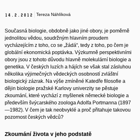
Tereza Náhlíková
14.
2.
2012
Současná biologie, obdobně jako jiné obory, je poměrně
jednolitou vědou, soudržným hlavním proudem
vycházejícím z toho, co se „žádá“, tedy z toho, po čem je
globální ekonomická poptávka. Výzkumně perspektivními
obory jsou z tohoto důvodu hlavně molekulární biologie a
genetika. V českých luzích a hájích se však stal zásluhou
několika výjimečných vědeckých osobností zvláštní
biologický zázrak. Na výše zmíněné Katedře filosofie a
dějin biologie pražské Karlovy univerzity se pěstuje
zkoumání, které vychází z myšlenek německé biologie a
především švýcarského zoologa Adolfa Portmanna (1897
—1982). V čem je tak neobvyklé a proč přitahuje takovou
pozornost českých vědců?
Zkoumání života v jeho podstatě