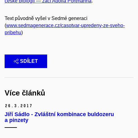
české biologii — žáci Adolfa Portmanna
.
Text původně vyšel v Sedmé generaci
(
www.sedmagenerace.cz/casotvar-upredeny-ze-sveho-
pribehu
)
SDÍLET
Více článků
26.
3.
2017
Jiří Sádlo - Zvláštní kombinace buldozeru
a pinzety