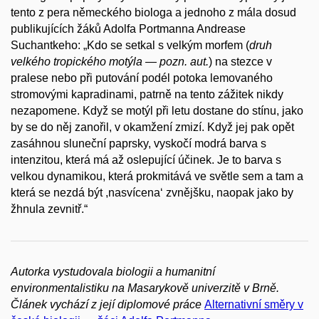
tento z pera německého biologa a jednoho z mála dosud
publikujících žáků Adolfa Portmanna Andrease
Suchantkeho: „Kdo se setkal s velkým morfem (
druh
velkého tropického motýla — pozn. aut.
) na stezce v
pralese nebo při putování podél potoka lemovaného
stromovými kapradinami, patrně na tento zážitek nikdy
nezapomene. Když se motýl při letu dostane do stínu, jako
by se do něj zanořil, v okamžení zmizí. Když jej pak opět
zasáhnou sluneční paprsky, vyskočí modrá barva s
intenzitou, která má až oslepující účinek. Je to barva s
velkou dynamikou, která prokmitává ve světle sem a tam a
která se nezdá být ,nasvícena‘ zvnějšku, naopak jako by
žhnula zevnitř.“
Autorka vystudovala biologii a humanitní
environmentalistiku na Masarykově univerzitě v Brně.
Článek vychází z její diplomové práce
Alternativní směry v