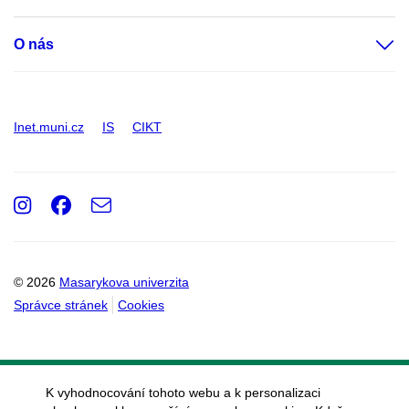
O nás
Inet.muni.cz
IS
CIKT
Instagram
Facebook
e-
Email
mail
© 2026
Masarykova univerzita
Správce stránek
Cookies
K vyhodnocování tohoto webu a k personalizaci