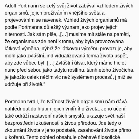
Adolf Portmann se celý svůj život zabýval vzhledem živých
organismů, jejich prožíváním vnějšího světa a
projevováním se navenek. Vzhled živých organismů má
podle Portmanna důležitý význam jako projev jejich
niternosti. Jak sám píše, „[…] musíme mít stále na paměti,
že organismus zde není k tomu, aby byla provozována
látková výměna, nýbrž že látkovou výměnu provozuje, aby
mohl jako zvláštní, individualizovaná forma života uspět,
aby zde vůbec byl. […] Zvláštní útvar, který máme hic et
nunc před sebou jako tadytu rostlinu, támhletoho živočicha,
je jakožto celek něčím víc než systémem procesů, jimiž se
udržuje při životě.“
Portmann tvrdil, že tvářnost živých organismů nám dává
nahlédnout do hlubin jejich vnitřního života. Jeho učení
také odráží nastavení našich smyslů, ukazuje svět naší
bezprostřední zkušenosti s živou přírodou. Jde tedy o
zkoumání života v jeho podstatě, zasahování života přímo
u kořenů. Tento pohled obsahuje ožehavé filosofické