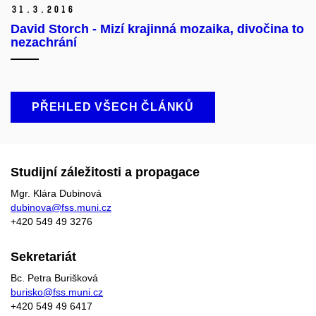
31.
3.
2016
David Storch - Mizí krajinná mozaika, divočina to
nezachrání
PŘEHLED VŠECH ČLÁNKŮ
Studijní záležitosti a propagace
Mgr. Klára Dubinová
dubinova@fss.muni.cz
+420
549 49
3276
Sekretariát
Bc. Petra Burišková
burisko@fss.muni.cz
+420 549 49 6417