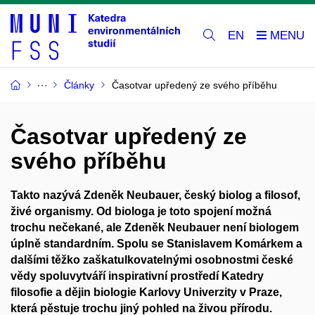
EN
Články
Časotvar upředený ze svého příběhu
Časotvar upředený ze
svého příběhu
Takto nazývá Zdeněk Neubauer, český biolog a filosof,
živé organismy. Od biologa je toto spojení možná
trochu nečekané, ale Zdeněk Neubauer není biologem
úplně standardním. Spolu se Stanislavem Komárkem a
dalšími těžko zaškatulkovatelnými osobnostmi české
vědy spoluvytváří inspirativní prostředí Katedry
filosofie a dějin biologie Karlovy Univerzity v Praze,
která pěstuje trochu jiný pohled na živou přírodu.