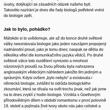
úvahy, dotýkající se zásadních otázek našeho bytí.
Takovéto nazírání je dnes dle řady biologů potřebné vnést
do biologie zpět.
Jak to bylo, pohádko?
Málokdo si to uvědomuje, ale až do konce druhé světové
války neexistovala biologie jako jeden navzájem propojený
nadnárodní proud, jako je tomu dnes; naopak se dělila do
několika větví dle komunikačního jazyka vědců. Po druhé
světové válce toto rozdělení vymizelo a mnohost
názorových proudů na živou přírodu byla nahrazena
anglosaským vědeckým náhledem jakožto tím jediným a
správným. Kdysi ovšem „bylo nebylo“ a existovala i
německá biologie, zvláštní to odrůda biologického
zkoumání, která se dívala na svět trochu jinak, než jak jsme
na to dnes zvyklí z hodin biologie. Vznikla s Goethovým
přírodovědným dílem v období romantismu v první polovině
19. století a pojímala živé tvory okolo nás jako celistvé a