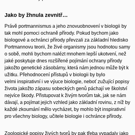
Jako by žhnula zevnitř…
Právě portmannismus a jeho znovuobnovení v biologii by
tak mohl pomoci ochraně přírody. Pokud bychom jako
biologové a ochránci přírody převzali za základní hledisko
Portmannovu teorii, že živé organismy jsou hodnotou samy
o sobě, mohli bychom nalézt mnohem lepší ukotvení, než
jaké poskytuje dnes rozšířené pojímání ochrany přírody
jakožto genetické zásobárny, která nám jednou může být k
užitku. Přehodnocení přístupů v biologii by bylo
velmi inspirativní i ve výuce biologie, neboť zužující popisy
života jakožto zápasu sobeckých genů páchají ve školství
nejvíce škody. Přistupovat k živým tvorům tak, jak se nám
dávají, a pojímat jejich vzhled jako základní rovinu, z níž by
každé zkoumání mělo vycházet, by mohlo být inspirativní
pro všechny biology, učitele biologie i ochránce přírody.
Zoologické popisy živých tvorů by pak třeba vypadaly jako