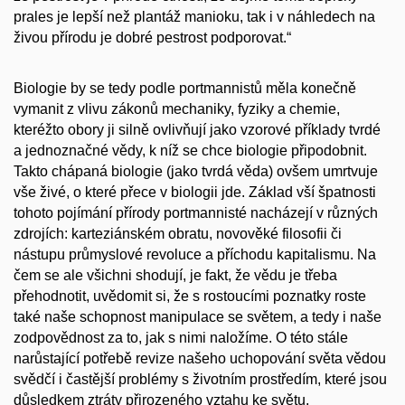
prales je lepší než plantáž manioku, tak i v náhledech na
živou přírodu je dobré pestrost podporovat.“
Biologie by se tedy podle portmannistů měla konečně
vymanit z vlivu zákonů mechaniky, fyziky a chemie,
kteréžto obory ji silně ovlivňují jako vzorové příklady tvrdé
a jednoznačné vědy, k níž se chce biologie připodobnit.
Takto chápaná biologie (jako tvrdá věda) ovšem umrtvuje
vše živé, o které přece v biologii jde. Základ vší špatnosti
tohoto pojímání přírody portmannisté nacházejí v různých
zdrojích: karteziánském obratu, novověké filosofii či
nástupu průmyslové revoluce a příchodu kapitalismu. Na
čem se ale všichni shodují, je fakt, že vědu je třeba
přehodnotit, uvědomit si, že s rostoucími poznatky roste
také naše schopnost manipulace se světem, a tedy i naše
zodpovědnost za to, jak s nimi naložíme. O této stále
narůstající potřebě revize našeho uchopování světa vědou
svědčí i častější problémy s životním prostředím, které jsou
důsledkem ztráty přirozeného vztahu ke světu.