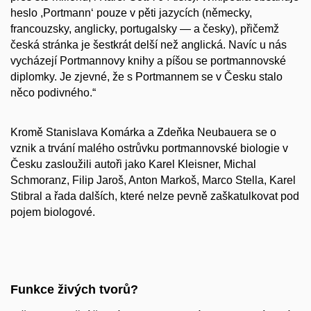
heslo ,Portmann‘ pouze v pěti jazycích (německy,
francouzsky, anglicky, portugalsky — a česky), přičemž
česká stránka je šestkrát delší než anglická. Navíc u nás
vycházejí Portmannovy knihy a píšou se portmannovské
diplomky. Je zjevné, že s Portmannem se v Česku stalo
něco podivného.“
Kromě Stanislava Komárka a Zdeňka Neubauera se o
vznik a trvání malého ostrůvku portmannovské biologie v
Česku zasloužili autoři jako Karel Kleisner, Michal
Schmoranz, Filip Jaroš, Anton Markoš, Marco Stella, Karel
Stibral a řada dalších, které nelze pevně zaškatulkovat pod
pojem biologové.
Funkce živých tvorů?