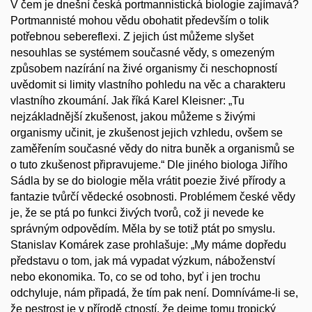
V čem je dnešní česká portmannistická biologie zajímavá?
Portmannisté mohou vědu obohatit především o tolik
potřebnou sebereflexi. Z jejich úst můžeme slyšet
nesouhlas se systémem současné vědy, s omezeným
způsobem nazírání na živé organismy či neschopností
uvědomit si limity vlastního pohledu na věc a charakteru
vlastního zkoumání. Jak říká Karel Kleisner: „Tu
nejzákladnější zkušenost, jakou můžeme s živými
organismy učinit, je zkušenost jejich vzhledu, ovšem se
zaměřením současné vědy do nitra buněk a organismů se
o tuto zkušenost připravujeme.“ Dle jiného biologa Jiřího
Sádla by se do biologie měla vrátit poezie živé přírody a
fantazie tvůrčí vědecké osobnosti. Problémem české vědy
je, že se ptá po funkci živých tvorů, což ji nevede ke
správným odpovědím. Měla by se totiž ptát po smyslu.
Stanislav Komárek zase prohlašuje: „My máme dopředu
představu o tom, jak má vypadat výzkum, náboženství
nebo ekonomika. To, co se od toho, byť i jen trochu
odchyluje, nám připadá, že tím pak není. Domníváme-li se,
že pestrost je v přírodě ctností, že dejme tomu tropický