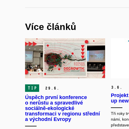
Více článků
3.
6.
TIP
29.
6.
Projek
Úspěch první konference
up news
o nerůstu a spravedlivé
sociálně-ekologické
transformaci v regionu střední
Tři roky 
a východní Evropy
námi, kon
představ