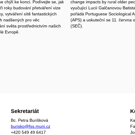
se chýlí ke konci. Podívejte se, jak
change impacts by rural older peo
ři roky budování přetváření vize
vyučující Lucií Galčanovou Batist
y, vytváření sítě fantastických
pořádá Portuguese Sociological A
ch nadšených pro věc
(APS) a uskuteční se
11. června 
ání světa prostřednictvím našich
(SEČ).
elé Evropě.
Sekretariát
K
Bc. Petra Burišková
Ka
burisko@fss.muni.cz
Fa
+420 549 49 6417
Jo