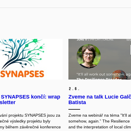
2.
6.
t SYNAPSES končí: wrap
Zveme na talk Lucie Gal
letter
Batista
trvání projektu SYNAPSES jsou za
Zveme na webinář na téma "It'll al
ečné výsledky projektu byly
somehow, again.” The Resilience
eny během závěrečné konference
and the interpretation of local cli