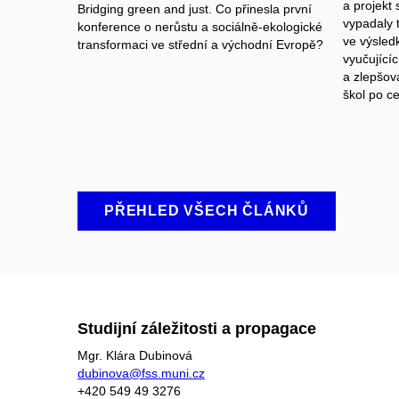
a projekt 
Bridging green and just. Co přinesla první
vypadaly t
konference o nerůstu a sociálně-ekologické
ve výsledk
transformaci ve střední a východní Evropě?
vyučující
a zlepšov
škol po c
PŘEHLED VŠECH ČLÁNKŮ
Studijní záležitosti a propagace
Mgr. Klára Dubinová
dubinova@fss.muni.cz
+420
549 49
3276