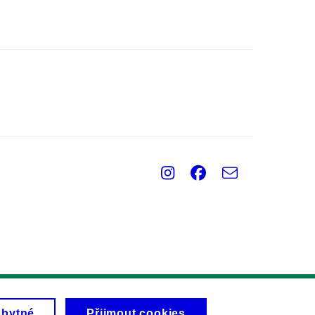
Instagram
Facebook
e-
Email
mail
zbytné
Přijmout cookies