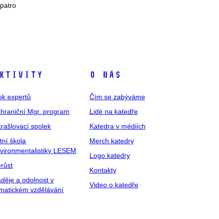
 patro
ktivity
O nás
ok expertů
Čím se zabýváme
hraniční Mgr. program
Lidé na katedře
rašlovací spolek
Katedra v médiích
tní škola
Merch katedry
vironmentalistiky LESEM
Logo katedry
růst
Kontakty
děje a odolnost v
Video o katedře
imatickém vzdělávání