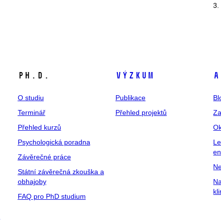
3.
Ph.D.
Výzkum
A
O studiu
Publikace
Bl
Terminář
Přehled projektů
Za
Přehled kurzů
Ok
Psychologická poradna
Le
en
Závěrečné práce
Ne
Státní závěrečná zkouška a
obhajoby
Na
kl
FAQ pro PhD studium
a