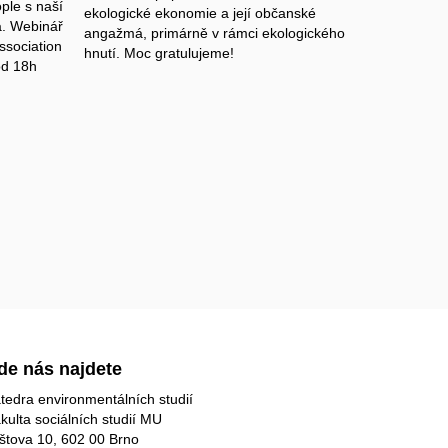
ple s naší
ekologické ekonomie a její občanské
a. Webinář
angažmá, primárně v rámci ekologického
ssociation
hnutí. Moc gratulujeme!
od 18h
de nás najdete
tedra environmentálních studií
kulta sociálních studií MU
štova 10, 602 00 Brno