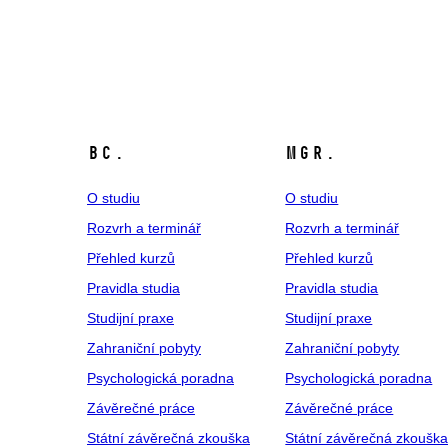
Bc.
Mgr.
O studiu
O studiu
Rozvrh a terminář
Rozvrh a terminář
Přehled kurzů
Přehled kurzů
Pravidla studia
Pravidla studia
Studijní praxe
Studijní praxe
Zahraniční pobyty
Zahraniční pobyty
Psychologická poradna
Psychologická poradna
Závěrečné práce
Závěrečné práce
Státní závěrečná zkouška
Státní závěrečná zkoušk