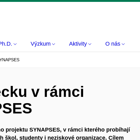
Ph.D.
Výzkum
Aktivity
O nás
u SYNAPSES
ecku v rámci
PSES
ho projektu SYNAPSES, v rámci kterého probíhají
h škol, studenty i neziskové organizace. Cílem