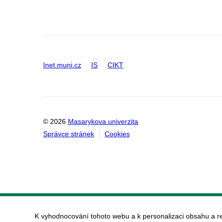
Inet.muni.cz
IS
CIKT
© 2026
Masarykova univerzita
Správce stránek
Cookies
K vyhodnocování tohoto webu a k personalizaci obsahu a r