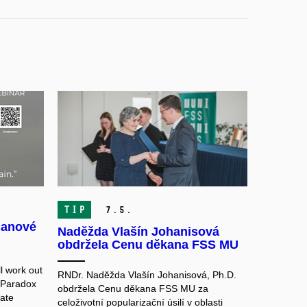
TIP
7.
5.
čanové
Naděžda Vlašín Johanisová
obdržela Cenu děkana FSS MU
l work out
RNDr. Naděžda Vlašín Johanisová, Ph.D.
 Paradox
obdržela Cenu děkana FSS MU za
mate
celoživotní popularizační úsilí v oblasti