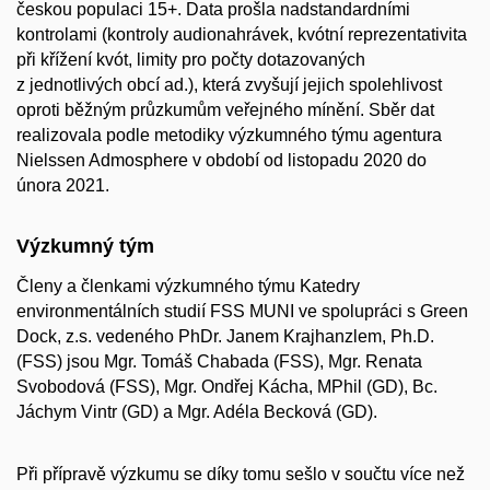
českou populaci 15+. Data prošla nadstandardními
kontrolami (kontroly audionahrávek, kvótní reprezentativita
při křížení kvót, limity pro počty dotazovaných
z jednotlivých obcí ad.), která zvyšují jejich spolehlivost
oproti běžným průzkumům veřejného mínění. Sběr dat
realizovala podle metodiky výzkumného týmu agentura
Nielssen Admosphere v období od listopadu 2020 do
února 2021.
Výzkumný tým
Členy a členkami výzkumného týmu Katedry
environmentálních studií FSS MUNI ve spolupráci s Green
Dock, z.s. vedeného PhDr. Janem Krajhanzlem, Ph.D.
(FSS) jsou
Mgr. Tomáš Chabada (FSS), Mgr. Renata
Svobodová (FSS), Mgr. Ondřej Kácha, MPhil (GD), Bc.
Jáchym Vintr (GD) a Mgr. Adéla Becková (GD).
Při přípravě výzkumu se díky tomu sešlo v součtu více než