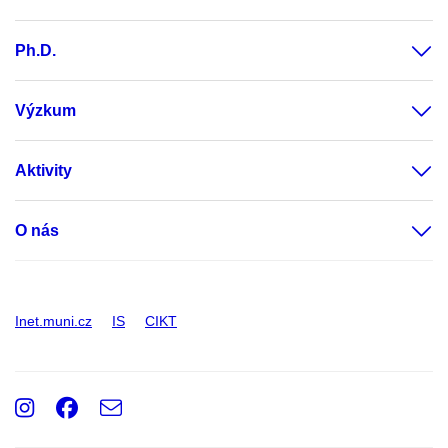
Ph.D.
Výzkum
Aktivity
O nás
Inet.muni.cz
IS
CIKT
Instagram
Facebook
e-
Email
mail