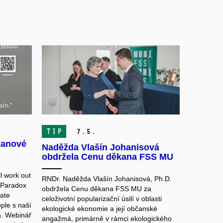
TIP
7.
5.
čanové
Naděžda Vlašín Johanisová
obdržela Cenu děkana FSS MU
l work out
RNDr. Naděžda Vlašín Johanisová, Ph.D.
 Paradox
obdržela Cenu děkana FSS MU za
mate
celoživotní popularizační úsilí v oblasti
ple s naší
ekologické ekonomie a její občanské
a. Webinář
angažmá, primárně v rámci ekologického