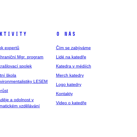
ktivity
O nás
ok expertů
Čím se zabýváme
hraniční Mgr. program
Lidé na katedře
rašlovací spolek
Katedra v médiích
tní škola
Merch katedry
vironmentalistiky LESEM
Logo katedry
růst
Kontakty
děje a odolnost v
Video o katedře
imatickém vzdělávání