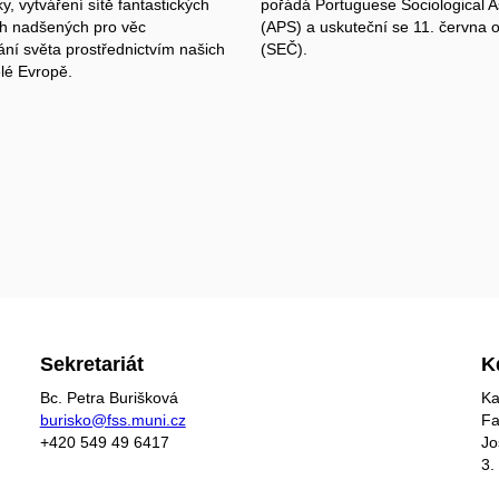
y, vytváření sítě fantastických
pořádá Portuguese Sociological A
ch nadšených pro věc
(APS) a uskuteční se
11. června 
ání světa prostřednictvím našich
(SEČ).
elé Evropě.
Sekretariát
K
Bc. Petra Burišková
Ka
burisko@fss.muni.cz
Fa
+420 549 49 6417
Jo
3.