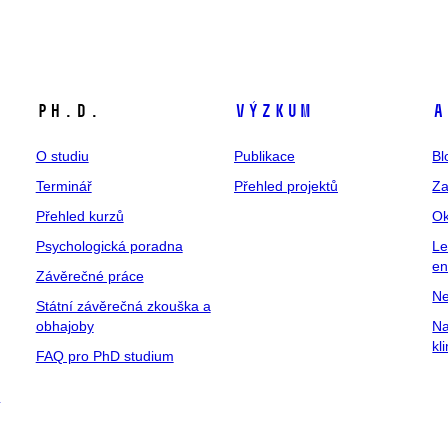
Ph.D.
Výzkum
A
O studiu
Publikace
Bl
Terminář
Přehled projektů
Za
Přehled kurzů
Ok
Psychologická poradna
Le
en
Závěrečné práce
Ne
Státní závěrečná zkouška a
obhajoby
Na
kl
FAQ pro PhD studium
a