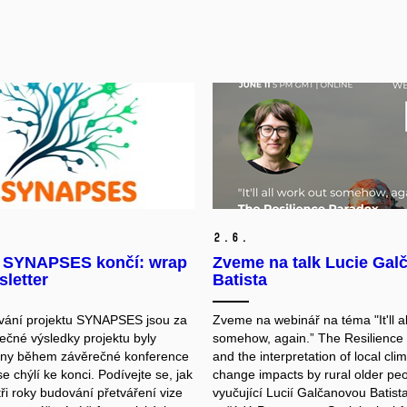
2.
6.
t SYNAPSES končí: wrap
Zveme na talk Lucie Gal
letter
Batista
trvání projektu SYNAPSES jsou za
Zveme na webinář na téma "It'll al
ečné výsledky projektu byly
somehow, again.” The Resilience
eny během závěrečné konference
and the interpretation of local cli
se chýlí ke konci. Podívejte se, jak
change impacts by rural older peo
ři roky budování přetváření vize
vyučující Lucií Galčanovou Batist