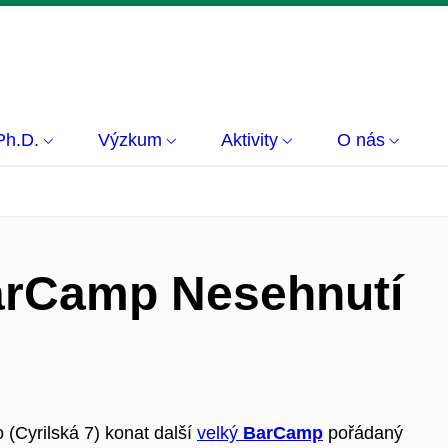
Ph.D.
Výzkum
Aktivity
O nás
arCamp Nesehnutí
 (Cyrilská 7) konat další
velký
BarCamp
pořádaný