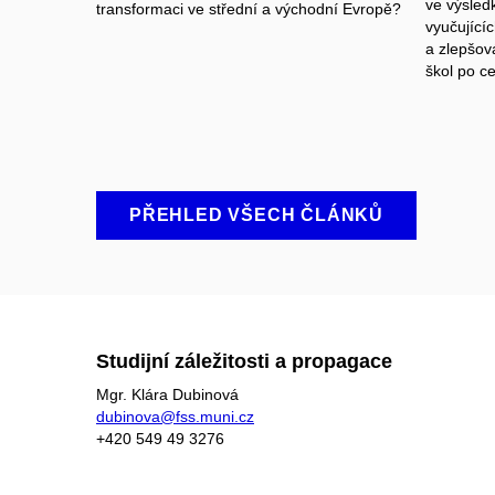
ve výsledk
transformaci ve střední a východní Evropě?
vyučující
a zlepšov
škol po c
PŘEHLED VŠECH ČLÁNKŮ
Studijní záležitosti a propagace
Mgr. Klára Dubinová
dubinova@fss.muni.cz
+420
549 49
3276