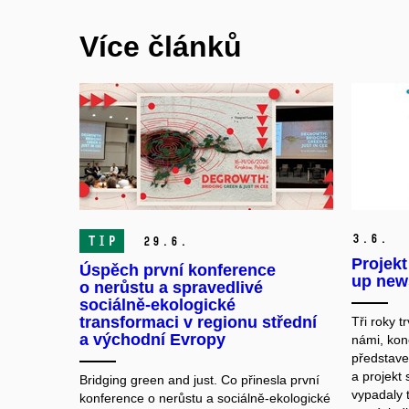
Více článků
3.
6.
TIP
29.
6.
Projek
Úspěch první konference
up news
o nerůstu a spravedlivé
sociálně-ekologické
transformaci v regionu střední
Tři roky 
a východní Evropy
námi, kon
představ
a projekt 
Bridging green and just. Co přinesla první
vypadaly t
konference o nerůstu a sociálně-ekologické