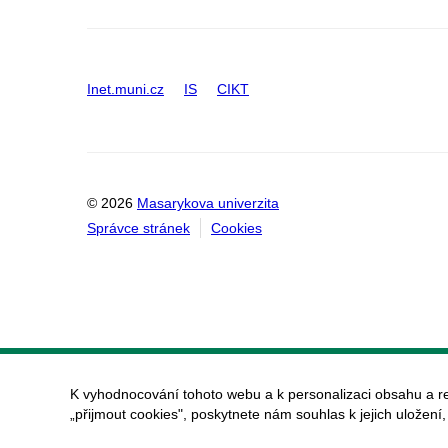
Inet.muni.cz
IS
CIKT
© 2026
Masarykova univerzita
Správce stránek
Cookies
K vyhodnocování tohoto webu a k personalizaci obsahu a r
„přijmout cookies", poskytnete nám souhlas k jejich uložení