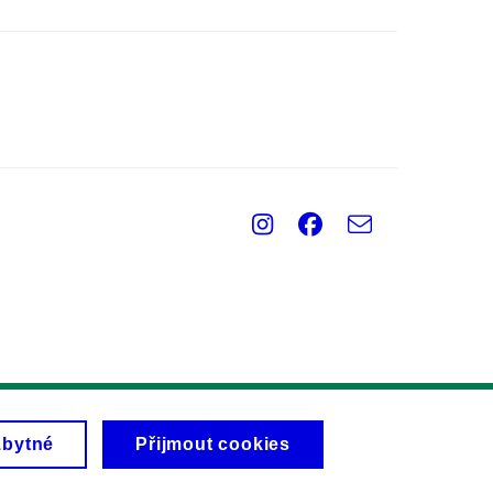
Instagram
Facebook
e-
Email
mail
zbytné
Přijmout cookies