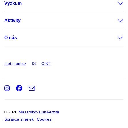
Výzkum
Aktivity
O nás
Inet.muni.cz
IS
CIKT
Instagram
Facebook
e-
Email
mail
© 2026
Masarykova univerzita
Správce stránek
Cookies