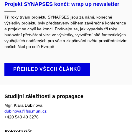
Projekt SYNAPSES končí: wrap up newsletter
Tři roky trvání projektu SYNAPSES jsou za námi, konečné
výsledky projektu byly představeny během závěrečné konference
a projekt se chýlí ke konci. Podívejte se, jak vypadaly tři roky
budování přetváření vize ve výsledky, vytváření sítě fantastických
vyučujících nadšených pro věc a zlepšování světa prostřednictvím
našich škol po celé Evropě.
PŘEHLED VŠECH ČLÁNKŮ
Studijní záležitosti a propagace
Mgr. Klára Dubinová
dubinova@fss.muni.cz
+420
549 49
3276
Sekretariát