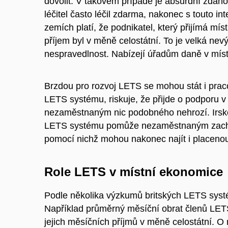
dovolit. V takovém případě je absurdní zdaňov
léčitel často léčil zdarma, nakonec s touto int
zemích platí, že podnikatel, který přijímá mí
příjem byl v měně celostátní. To je velká n
nespravedlnost. Nabízejí úřadům daně v míst
Brzdou pro rozvoj LETS se mohou stát i prac
LETS systému, riskuje, že přijde o podporu v
nezaměstnaným nic podobného nehrozí. Irské
LETS systému pomůže nezaměstnaným zachova
pomocí nichž mohou nakonec najít i placenou
Role LETS v místní ekonomice
Podle několika výzkumů britských LETS syst
Například průměrný měsíční obrat členů LET
jejich měsíčních příjmů v měně celostátní. O