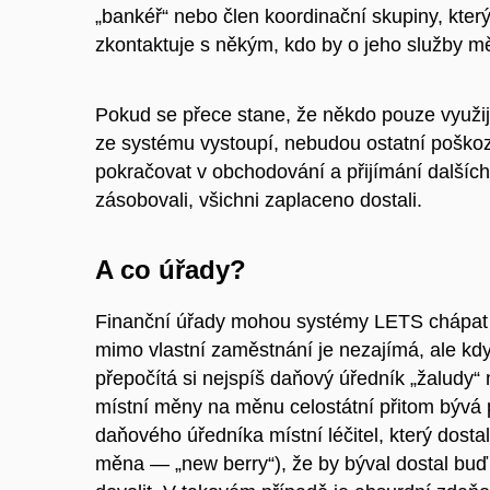
„bankéř“ nebo člen koordinační skupiny, který
zkontaktuje s někým, kdo by o jeho služby m
Pokud se přece stane, že někdo pouze využi
ze systému vystoupí, nebudou ostatní poško
pokračovat v obchodování a přijímání dalších
zásobovali, všichni zaplaceno dostali.
A co úřady?
Finanční úřady mohou systémy LETS chápat 
mimo vlastní zaměstnání je nezajímá, ale když
přepočítá si nejspíš daňový úředník „žaludy“ n
místní měny na měnu celostátní přitom bývá
daňového úředníka místní léčitel, který dosta
měna — „new berry“), že by býval dostal buď 