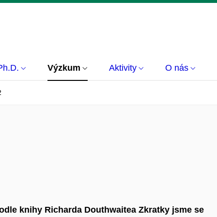
Ph.D.
Výzkum
Aktivity
O nás
2
 podle knihy Richarda Douthwaitea Zkratky jsme se