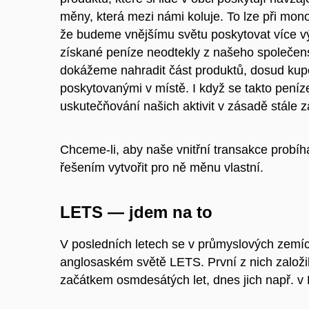
měny, která mezi námi koluje. To lze při mono
že budeme vnějšímu světu poskytovat více vý
získané peníze neodtekly z našeho společens
dokážeme nahradit část produktů, dosud kup
poskytovanými v místě. I když se takto peníze
uskutečňování našich aktivit v zásadě stále z
Chceme-li, aby naše vnitřní transakce probíha
řešením vytvořit pro ně měnu vlastní.
LETS — jdem na to
V posledních letech se v průmyslových zemíc
anglosaském světě LETS. První z nich založi
začátkem osmdesátých let, dnes jich např. v Br