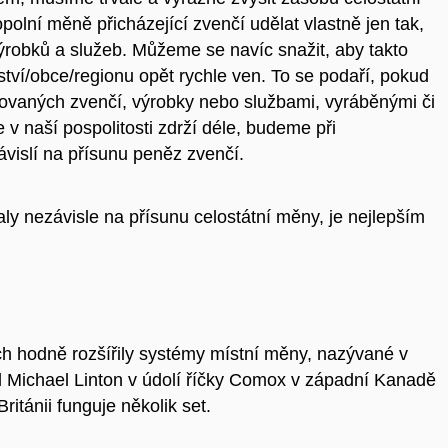
polní měně přicházející zvenčí udělat vlastně jen tak,
robků a služeb. Můžeme se navíc snažit, aby takto
tví/obce/regionu opět rychle ven. To se podaří, pokud
ovaných zvenčí, výrobky nebo službami, vyráběnými či
 v naší pospolitosti zdrží déle, budeme při
ávislí na přísunu peněz zvenčí.
ly nezávisle na přísunu celostátní měny, je nejlepším
h hodně rozšířily systémy místní měny, nazývané v
l Michael Linton v údolí říčky Comox v západní Kanadě
itánii funguje několik set.