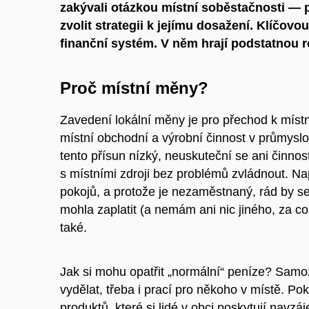
zakývali otázkou místní soběstačnosti — pr
zvolit strategii k jejímu dosažení. Klíčovo
finanční systém. V něm hrají podstatnou r
Proč místní měny?
Zavedení lokální měny je pro přechod k míst
místní obchodní a výrobní činnost v průmyslo
tento přísun nízký, neuskuteční se ani činnos
s místními zdroji bez problémů zvládnout. Na
pokojů, a protože je nezaměstnaný, rád by s
mohla zaplatit (a nemám ani nic jiného, za 
také.
Jak si mohu opatřit „normální“ peníze? Samoz
vydělat, třeba i prací pro někoho v místě. Po
produktů, které si lidé v obci poskytují navz