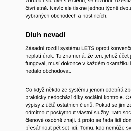
zhruba tisíc dvě stě členů, se rozhodl rozesíl
čtvrtletně. Navíc ale tiskne jednou týdně dvou
vybraných obchodech a hostincích.
Dluh nevadí
Zásadní rozdíl systému LETS oproti konven
neplatí úrok. To znamená, že ten, jehož úče
fungoval, musí dokonce v každém okamžiku být
nedalo obchodovat.
Co když někdo ze systému jenom odebírá zbož
prakticky nedochází díky sociální kontrole. O
výpisy z účtů ostatních členů. Pokud se jim z
odmítnout poskytnout vlastní služby. Tato soc
členové osobně znají. 1 proto se řada lidí d
přesáhnout pět set lidí. Tomu, kdo nemůže s