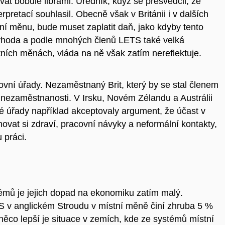
at bobule librami. Úředník, když se přesvědčil, že
erpretací souhlasil. Obecně však v Británii i v dalších
stní měnu, bude muset zaplatit daň, jako kdyby tento
evýhoda a podle mnohých členů LETS také velká
ních měnách, vláda na ně však zatím nereflektuje.
ovní úřady. Nezaměstnaný Brit, který by se stal členem
 nezaměstnanosti. V Irsku, Novém Zélandu a Austrálii
 úřady například akceptovaly argument, že účast v
t si zdraví, pracovní návyky a neformální kontakty,
 práci.
émů je jejich dopad na ekonomiku zatím malý.
S v anglickém Stroudu v místní měně činí zhruba 5 %
 něco lepší je situace v zemích, kde ze systémů místní