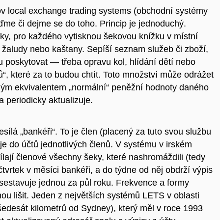
slov local exchange trading systems (obchodní systémy
me či dejme se do toho. Princip je jednoduchý.
vky, pro každého vytisknou šekovou knížku v místní
 žaludy nebo kaštany. Sepíší seznam služeb či zboží,
u poskytovat — třeba opravu kol, hlídání dětí nebo
“, které za to budou chtít. Toto množství může odrážet
ižným ekvivalentem „normální“ peněžní hodnoty daného
periodicky aktualizuje.
sílá „bankéři“. To je člen (placený za tuto svou službu
 je do účtů jednotlivých členů. V systému v irském
lají členové všechny šeky, které nashromáždili (tedy
tvrtek v měsíci bankéři, a do týdne od něj obdrží výpis
sestavuje jednou za půl roku. Frekvence a formy
u lišit. Jeden z největších systémů LETS v oblasti
edesát kilometrů od Sydney), který měl v roce 1993