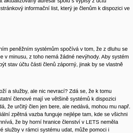
at aktualizovaný adresář spolu s výpisy z účtu
stránkový informační list, který je členům k dispozici ve
čním peněžním systémům spočívá v tom, že z dluhu se
t je v minusu, z toho nemá žádné nevýhody. Aby systém
 stav účtu části členů záporný, jinak by se vlastně
í a služby, ale nic nevrací? Zdá se, že k tomu
statní členové mají ve většině systémů k dispozici
dá, že určitý člen jen bere, ale nedává, mohou mu např.
iální zpětná vazba funguje nejlépe tam, kde se všichni
omnívá, že by horní hranice členství v LETS neměla
vé služby v rámci systému udat, může pomoci i