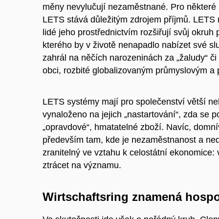
měny nevylučují nezaměstnané. Pro některé z 
LETS stává důležitým zdrojem příjmů. LETS m
lidé jeho prostřednictvím rozšiřují svůj okruh
kterého by v životě nenapadlo nabízet své sl
zahrál na něčích narozeninách za „žaludy“ č
obci, rozbité globalizovaným průmyslovým 
LETS systémy mají pro společenství větší neb
vynaloženo na jejich „nastartování“, zda se po
„opravdové“, hmatatelné zboží. Navíc, domn
především tam, kde je nezaměstnanost a ned
zranitelný ve vztahu k celostátní ekonomice
ztrácet na významu.
Wirtschaftsring znamená hosp