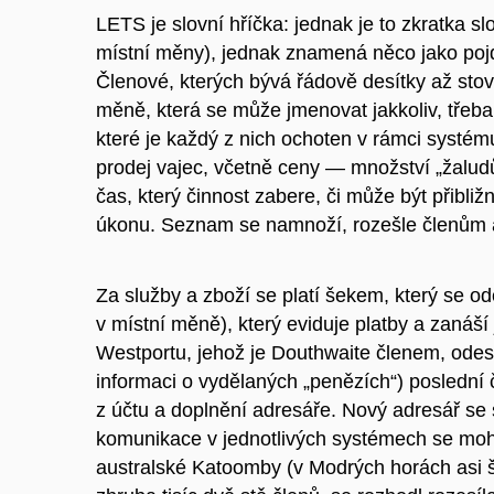
LETS je slovní hříčka: jednak je to zkratka 
místní měny), jednak znamená něco jako pojď
Členové, kterých bývá řádově desítky až sto
měně, která se může jmenovat jakkoliv, třeba
které je každý z nich ochoten v rámci systém
prodej vajec, včetně ceny — množství „žaludů
čas, který činnost zabere, či může být přibl
úkonu. Seznam se namnoží, rozešle členům a 
Za služby a zboží se platí šekem, který se ode
v místní měně), který eviduje platby a zanáší
Westportu, jehož je Douthwaite členem, odesí
informaci o vydělaných „penězích“) poslední č
z účtu a doplnění adresáře. Nový adresář se 
komunikace v jednotlivých systémech se moho
australské Katoomby (v Modrých horách asi š