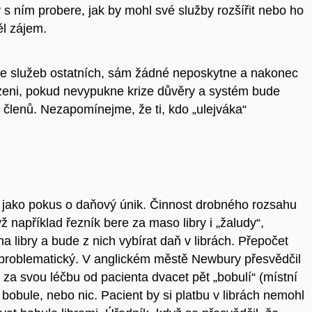
 s ním probere, jak by mohl své služby rozšířit nebo ho
ěl zájem.
je služeb ostatních, sám žádné neposkytne a nakonec
zeni, pokud nevypukne krize důvěry a systém bude
 členů. Nezapomínejme, že ti, kdo „ulejváka“
jako pokus o daňový únik. Činnost drobného rozsahu
 například řezník bere za maso libry i „žaludy“,
a libry a bude z nich vybírat daň v librách. Přepočet
 problematický. V anglickém městě Newbury přesvědčil
l za svou léčbu od pacienta dvacet pět „bobulí“ (místní
bobule, nebo nic. Pacient by si platbu v librách nemohl