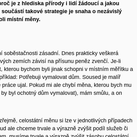
oč je z hlediska přírody i lidí žádoucí a jakou
u součástí takové strategie je snaha o nezávislý
oli místní měny.
ní soběstačnosti zásadní. Dnes prakticky veškerá
vých zemích závisí na přísunu peněz zvenčí. Je-li
t, kterou bychom byli jinak schopni v místním měřítku a
příklad: Potřebuji vymalovat dům. Soused je malíř
e práce ujal. Pokud mi ale chybí měna, kterou bych mu
co by byl ochotný dům vymalovat), mám smůlu, a on
řejmě, celostátní měnu si lze v jednotlivých případech
kud ale chceme trvale a výrazně zvýšit podíl služeb či
ájem, musíme trvale a výrazně zvýšit zásobu celostátní