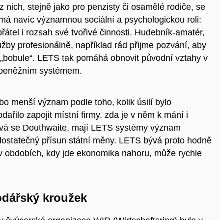
nich, stejně jako pro penzisty či osamělé rodiče, se
á navíc významnou sociální a psychologickou roli:
 přátel i rozsah své tvořivé činnosti. Hudebník-amatér,
užby profesionálně, například rád přijme pozvání, aby
i „bobule“. LETS tak pomáhá obnovit původní vztahy v
a peněžním systémem.
o menší význam podle toho, kolik úsilí bylo
dařilo zapojit místní firmy, zda je v něm k mání i
ívá se Douthwaite, mají LETS systémy význam
ostatečný přísun státní měny. LETS bývá proto hodně
: v obdobích, kdy jde ekonomika nahoru, může rychle
odářský kroužek