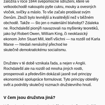
založila v roce 1844 svépomocné sdružení, které ve
velkoobchodě nakoupilo pytle cukru, mouky a ovesných
vloček, svíčky a máslo. To vše začalo prodávat svým
členům. Zboží bylo levnější a kvalitnější než v běžném
obchodě. Takže — šlo jen o materiální blahobyt? Zdaleka
ne. Rochdaleští pionýři navazovali na myšlenky teoretiků,
jako byl Robert Owen, William King, či neoklasický
ekonom John Stuart Mill, kteří všichni — na rozdíl od Karla
Marxe — hledali
nenásilný
přechod ke
skutečně
demokratickému
socialismu.
Družstev v té době vznikala řada, a nejen v Anglii.
Rochdaleští ale na rozdíl od mnoha jiných rostli,
prosperovali a především dokázali jasně své principy
ekonomické spolupráce formulovat. Tyto principy obletěly
svět a podnítily skutečný rozmach družstevního hnutí.
V čem jsou družstva jiná?