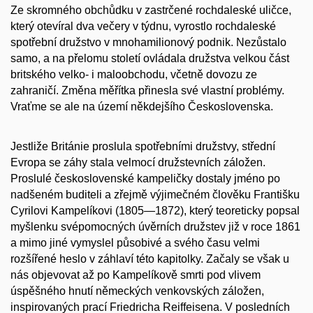
Ze skromného obchůdku v zastrčené rochdaleské uličce,
který otevíral dva večery v týdnu, vyrostlo rochdaleské
spotřební družstvo v mnohamilionový podnik. Nezůstalo
samo, a na přelomu století ovládala družstva velkou část
britského velko- i maloobchodu, včetně dovozu ze
zahraničí. Změna měřítka přinesla své vlastní problémy.
Vraťme se ale na území někdejšího Československa.
Jestliže Británie proslula spotřebními družstvy, střední
Evropa se záhy stala velmocí družstevních záložen.
Proslulé československé kampeličky dostaly jméno po
nadšeném buditeli a zřejmě výjimečném člověku Františku
Cyrilovi Kampelíkovi (1805—1872), který teoreticky popsal
myšlenku svépomocných úvěrních družstev již v roce 1861
a mimo jiné vymyslel působivé a svého času velmi
rozšířené heslo v záhlaví této kapitolky. Začaly se však u
nás objevovat až po Kampelíkově smrti pod vlivem
úspěšného hnutí německých venkovských záložen,
inspirovaných prací Friedricha Reiffeisena. V posledních