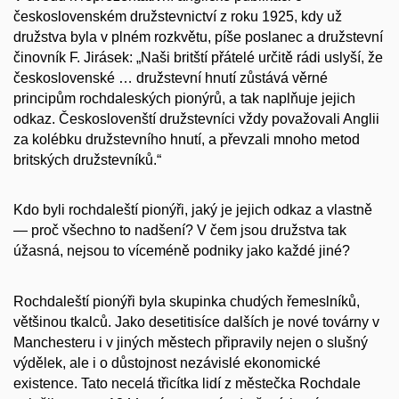
československém družstevnictví z roku 1925, kdy už
družstva byla v plném rozkvětu, píše poslanec a družstevní
činovník F. Jirásek: „Naši britští přátelé určitě rádi uslyší, že
československé … družstevní hnutí zůstává věrné
principům rochdaleských pionýrů, a tak naplňuje jejich
odkaz. Českoslovenští družstevníci vždy považovali Anglii
za kolébku družstevního hnutí, a převzali mnoho metod
britských družstevníků.“
Kdo byli rochdaleští pionýři, jaký je jejich odkaz a vlastně
— proč všechno to nadšení? V čem jsou družstva tak
úžasná, nejsou to víceméně podniky jako každé jiné?
Rochdaleští pionýři byla skupinka chudých řemeslníků,
většinou tkalců. Jako desetitisíce dalších je nové továrny v
Manchesteru i v jiných městech připravily nejen o slušný
výdělek, ale i o důstojnost nezávislé ekonomické
existence. Tato necelá třicítka lidí z městečka Rochdale