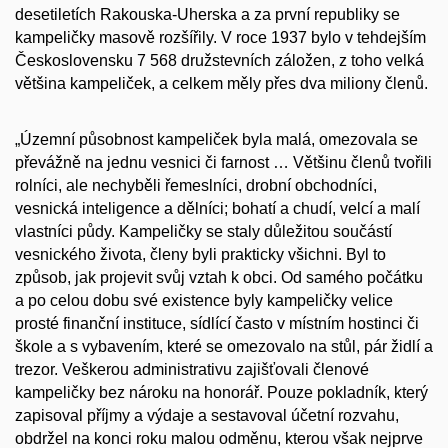
desetiletích Rakouska-Uherska a za první republiky se
kampeličky masově rozšířily. V roce 1937 bylo v tehdejším
Československu 7 568 družstevních záložen, z toho velká
většina kampeliček, a celkem měly přes dva miliony členů.
„Územní působnost kampeliček byla malá, omezovala se
převážně na jednu vesnici či farnost … Většinu členů tvořili
rolníci, ale nechyběli řemeslníci, drobní obchodníci,
vesnická inteligence a dělníci; bohatí a chudí, velcí a malí
vlastníci půdy. Kampeličky se staly důležitou součástí
vesnického života, členy byli prakticky všichni. Byl to
způsob, jak projevit svůj vztah k obci. Od samého počátku
a po celou dobu své existence byly kampeličky velice
prosté finanční instituce, sídlící často v místním hostinci či
škole a s vybavením, které se omezovalo na stůl, pár židlí a
trezor. Veškerou administrativu zajišťovali členové
kampeličky bez nároku na honorář. Pouze pokladník, který
zapisoval příjmy a výdaje a sestavoval účetní rozvahu,
obdržel na konci roku malou odměnu, kterou však nejprve