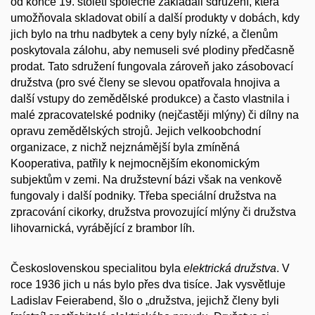
od konce 19. století společně zakládali sdružení, která
umožňovala skladovat obilí a další produkty v dobách, kdy
jich bylo na trhu nadbytek a ceny byly nízké, a členům
poskytovala zálohu, aby nemuseli své plodiny předčasně
prodat. Tato sdružení fungovala zároveň jako zásobovací
družstva (pro své členy se slevou opatřovala hnojiva a
další vstupy do zemědělské produkce) a často vlastnila i
malé zpracovatelské podniky (nejčastěji mlýny) či dílny na
opravu zemědělských strojů. Jejich velkoobchodní
organizace, z nichž nejznámější byla zmíněná
Kooperativa, patřily k nejmocnějším ekonomickým
subjektům v zemi. Na družstevní bázi však na venkově
fungovaly i další podniky. Třeba speciální družstva na
zpracování cikorky, družstva provozující mlýny či družstva
lihovarnická, vyrábějící z brambor líh.
Československou specialitou byla
elektrická družstva
. V
roce 1936 jich u nás bylo přes dva tisíce. Jak vysvětluje
Ladislav Feierabend, šlo o „družstva, jejichž členy byli