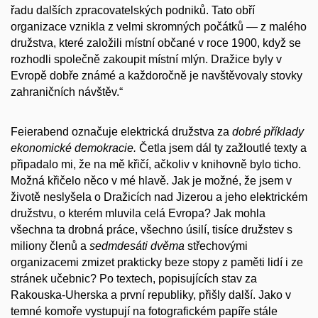
řadu dalších zpracovatelských podniků. Tato obří
organizace vznikla z velmi skromných počátků — z malého
družstva, které založili místní občané v roce 1900, když se
rozhodli společně zakoupit místní mlýn. Dražice byly v
Evropě dobře známé a každoročně je navštěvovaly stovky
zahraničních návštěv.“
Feierabend označuje elektrická družstva za
dobré příklady
ekonomické demokracie.
Četla jsem dál ty zažloutlé texty a
připadalo mi, že na mě křičí, ačkoliv v knihovně bylo ticho.
Možná křičelo něco v mé hlavě. Jak je možné, že jsem v
životě neslyšela o Dražicích nad Jizerou a jeho elektrickém
družstvu, o kterém mluvila celá Evropa? Jak mohla
všechna ta drobná práce, všechno úsilí, tisíce družstev s
miliony členů a
sedmdesáti dvěma
střechovými
organizacemi zmizet prakticky beze stopy z paměti lidí i ze
stránek učebnic? Po textech, popisujících stav za
Rakouska-Uherska a první republiky, přišly další. Jako v
temné komoře vystupují na fotografickém papíře stále