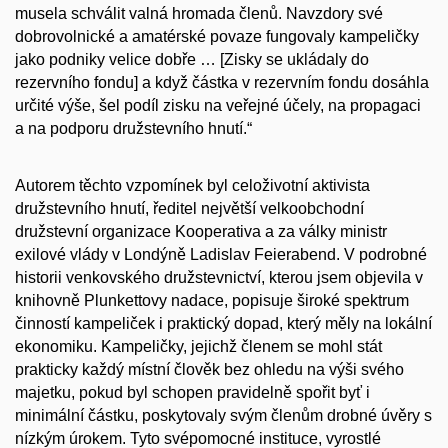
musela schválit valná hromada členů. Navzdory své
dobrovolnické a amatérské povaze fungovaly kampeličky
jako podniky velice dobře … [Zisky se ukládaly do
rezervního fondu] a když částka v rezervním fondu dosáhla
určité výše, šel podíl zisku na veřejné účely, na propagaci
a na podporu družstevního hnutí.“
Autorem těchto vzpomínek byl celoživotní aktivista
družstevního hnutí, ředitel největší velkoobchodní
družstevní organizace Kooperativa a za války ministr
exilové vlády v Londýně Ladislav Feierabend. V podrobné
historii venkovského družstevnictví, kterou jsem objevila v
knihovně Plunkettovy nadace, popisuje široké spektrum
činností kampeliček i praktický dopad, který měly na lokální
ekonomiku. Kampeličky, jejichž členem se mohl stát
prakticky každý místní člověk bez ohledu na výši svého
majetku, pokud byl schopen pravidelně spořit byť i
minimální částku, poskytovaly svým členům drobné úvěry s
nízkým úrokem. Tyto svépomocné instituce, vyrostlé