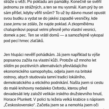
stráže u věží. Po pokladu ani památky. Konečně se svěřil
jednomu ze strážných, a ten se mu vysmál. Kam prý by on
sám přišel, kdyby věřil snům? To už by dávno musel opustit
svou budku a vydat se do jakési zapadlé vesničky, kde
zase
jemu
se zdálo, že najde poklad. A zkoprnělému
chalupníkovi popsal velmi přesně jeho vlastní vesnici,
domek a pec. Ten se vrátil domů — a samozřejmě vykopal
pod pecí hrnec zlaťáků.
Jen hlupáci nevěří pohádkám. Já jsem například tu výše
popsanou zažila na vlastní kůži. Protože už mnoho let
slídím po pozitivních alternativách převládajícího
ekonomického samopohybu, odjela jsem na britské
ostrovy, abych studovala tamní tradici lokálního,
demokratického a etického podnikání. Našla jsem si cestu
do malé knihovny nedaleko Oxfordu, kterou před
devadesáti lety založil velikán irského družstevního hnutí,
Horace Plunkett. V polici tu ležela velká krabice s nápisem
„Československo“. Začetla jsem se a nemohla jsem oči