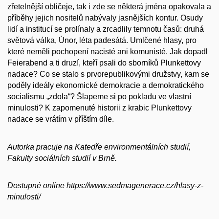
zřetelnější obličeje, tak i zde se některá jména opakovala a
příběhy jejich nositelů nabývaly jasnějších kontur. Osudy
lidí a institucí se prolínaly a zrcadlily temnotu časů: druhá
světová válka, Únor, léta padesátá. Umlčené hlasy, pro
které neměli pochopení nacisté ani komunisté. Jak dopadl
Feierabend a ti druzí, kteří psali do sborníků Plunkettovy
nadace? Co se stalo s prvorepublikovými družstvy, kam se
poděly ideály ekonomické demokracie a demokratického
socialismu „zdola“? Šlapeme si po pokladu ve vlastní
minulosti? K zapomenuté historii z krabic Plunkettovy
nadace se vrátím v příštím díle.
Autorka pracuje na Katedře environmentálních studií,
Fakulty sociálních studií v Brně.
Dostupné online https://www.sedmagenerace.cz/hlasy-z-
minulosti/