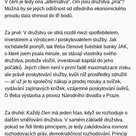
V čem je tedy ona „alternativa“, čím jsou družstva „jiná“?
Možná by se jejich odlišnost od středního ekonomického
proudu dala shrnout do tří bodů.
Za prvé: V družstvu se stírá rozdíl mezi spotřebitelem,
investorem a výrobcem / poskytovatelem služby. Jak
rochdaleští pionýři, tak třeba členové švédské banky JAK,
o které jsem psala minule, se stávají vlastníky svého
družstva, protože vložili, investovali kapitál do jeho
počátků. Jejich cílem není v první řadě maximalizace zisku,
ale právě poskytování služby, kvůli níž prostředky sdružili
— ať už je to společný nákup a prodej mouky a svíček,
vydávání zajímavých knížek, vzájemné poskytování úvěrů,
či třeba výstavba a provoz Národního divadla v Praze.
Za druhé: Každý člen má jeden hlas, když se rozhoduje o
dalším směřování družstva. V samém základě družstva,
pokud se řídí tímto principem, je tedy zakódována rovnost
rozhodovacích práv,
demokratičnost
rozhodování. Princip