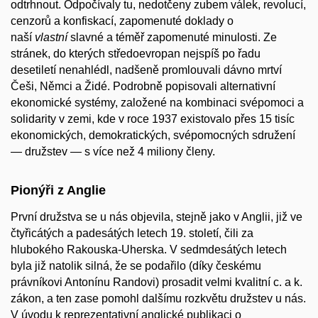
odtrhnout. Odpočívaly tu, nedotčeny zubem válek, revolucí,
cenzorů a konfiskací, zapomenuté doklady o
naší
vlastní
slavné a téměř zapomenuté minulosti. Ze
stránek, do kterých středoevropan nejspíš po řadu
desetiletí nenahlédl, nadšeně promlouvali dávno mrtví
Češi, Němci a Židé. Podrobně popisovali alternativní
ekonomické systémy, založené na kombinaci svépomoci a
solidarity v zemi, kde v roce 1937 existovalo přes 15 tisíc
ekonomických, demokratických, svépomocných sdružení
— družstev — s více než 4 miliony členy.
Pionýři z Anglie
První družstva se u nás objevila, stejně jako v Anglii, již ve
čtyřicátých a padesátých letech 19. století, čili za
hlubokého Rakouska-Uherska. V sedmdesátých letech
byla již natolik silná, že se podařilo (díky českému
právníkovi Antonínu Randovi) prosadit velmi kvalitní c. a k.
zákon, a ten zase pomohl dalšímu rozkvětu družstev u nás.
V úvodu k reprezentativní anglické publikaci o