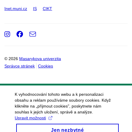
Inet.muni.cz
IS
CIKT
Instagram
Facebook
e-
Email
mail
© 2026
Masarykova univerzita
Správce stránek
Cookies
K vyhodnocování tohoto webu a k personalizaci
obsahu a reklam používáme soubory cookies. Když
klikněte na „přijmout cookies", poskytnete nám
souhlas k jejich uložení, správě a analýze.
Upravit možnosti
Jen nezbytné