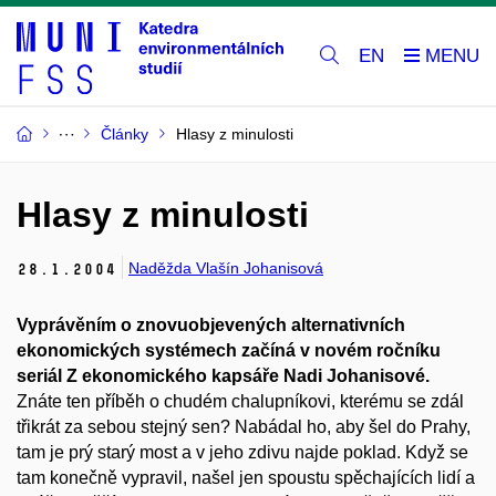
EN
Články
Hlasy z minulosti
Hlasy z minulosti
Naděžda Vlašín Johanisová
28.
1.
2004
Vyprávěním o znovuobjevených alternativních
ekonomických systémech začíná v novém ročníku
seriál Z ekonomického kapsáře Nadi Johanisové.
Znáte ten příběh o chudém chalupníkovi, kterému se zdál
třikrát za sebou stejný sen? Nabádal ho, aby šel do Prahy,
tam je prý starý most a v jeho zdivu najde poklad. Když se
tam konečně vypravil, našel jen spoustu spěchajících lidí a