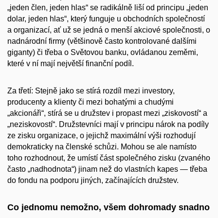
„jeden člen, jeden hlas“ se radikálně liší od principu „jeden
dolar, jeden hlas“, který funguje u obchodních společností
a organizací, ať už se jedná o menší akciové společnosti, o
nadnárodní firmy (většinově často kontrolované dalšími
giganty) či třeba o Světovou banku, ovládanou zeměmi,
které v ní mají největší finanční podíl.
Za třetí: Stejně jako se stírá rozdíl mezi investory,
producenty a klienty či mezi bohatými a chudými
„akcionáři“, stírá se u družstev i propast mezi „ziskovostí“ a
„neziskovostí“. Družstevníci mají v principu nárok na podíly
ze zisku organizace, o jejichž maximální výši rozhodují
demokraticky na členské schůzi. Mohou se ale namísto
toho rozhodnout, že umístí část společného zisku (zvaného
často „nadhodnota“) jinam než do vlastních kapes — třeba
do fondu na podporu jiných, začínajících družstev.
Co jednomu nemožno, všem dohromady snadno