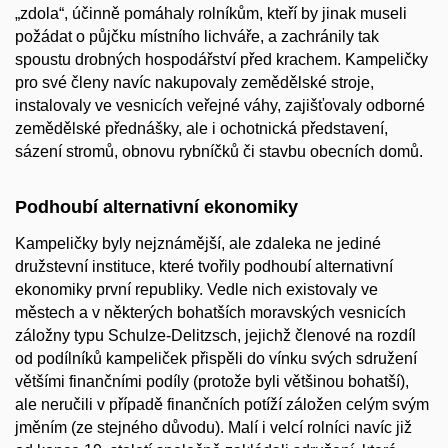
„zdola“, účinně pomáhaly rolníkům, kteří by jinak museli
požádat o půjčku místního lichváře, a zachránily tak
spoustu drobných hospodářství před krachem. Kampeličky
pro své členy navíc nakupovaly zemědělské stroje,
instalovaly ve vesnicích veřejné váhy, zajišťovaly odborné
zemědělské přednášky, ale i ochotnická představení,
sázení stromů, obnovu rybníčků či stavbu obecních domů.
Podhoubí alternativní ekonomiky
Kampeličky byly nejznámější, ale zdaleka ne jediné
družstevní instituce, které tvořily podhoubí alternativní
ekonomiky první republiky. Vedle nich existovaly ve
městech a v některých bohatších moravských vesnicích
záložny typu Schulze-Delitzsch, jejichž členové na rozdíl
od podílníků kampeliček přispěli do vínku svých sdružení
většími finančními podíly (protože byli většinou bohatší),
ale neručili v případě finančních potíží záložen celým svým
jměním (ze stejného důvodu). Malí i velcí rolníci navíc již