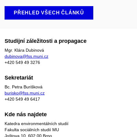
PŘEHLED VŠECH ČLÁNKŮ
Studijní záležitosti a propagace
Mgr. Klára Dubinová
dubinova@fss.muni.cz
+420
549 49
3276
Sekretariát
Bc. Petra Burišková
burisko@fss.muni.cz
+420 549 49 6417
Kde nás najdete
Katedra environmentálních studií
Fakulta sociálních studií MU
Joštova 10, 602 00 Brno