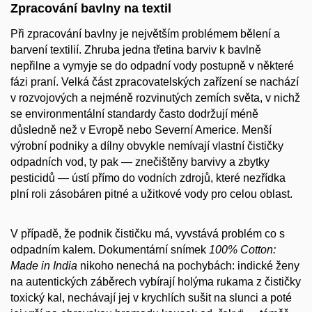
Zpracování bavlny na textil
Při zpracování bavlny je největším problémem bělení a
barvení textilií. Zhruba jedna třetina barviv k bavlně
nepřilne a vymyje se do odpadní vody postupně v některé
fázi praní. Velká část zpracovatelských zařízení se nachází
v rozvojových a nejméně rozvinutých zemích světa, v nichž
se environmentální standardy často dodržují méně
důsledně než v Evropě nebo Severní Americe. Menší
výrobní podniky a dílny obvykle nemívají vlastní čističky
odpadních vod, ty pak — znečištěny barvivy a zbytky
pesticidů — ústí přímo do vodních zdrojů, které nezřídka
plní roli zásobáren pitné a užitkové vody pro celou oblast.
V případě, že podnik čističku má, vyvstává problém co s
odpadním kalem. Dokumentární snímek
100% Cotton:
Made in India
nikoho nenechá na pochybách: indické ženy
na autentických záběrech vybírají holýma rukama z čističky
toxický kal, nechávají jej v krychlích sušit na slunci a poté