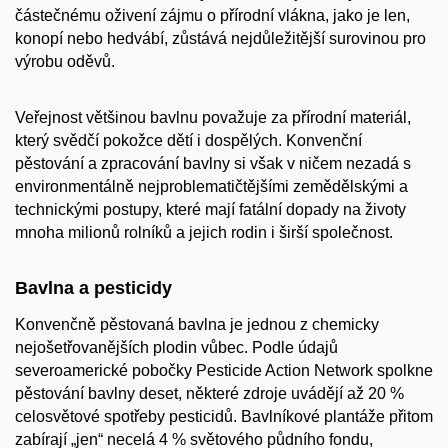
částečnému oživení zájmu o přírodní vlákna, jako je len,
konopí nebo hedvábí, zůstává nejdůležitější surovinou pro
výrobu oděvů.
Veřejnost většinou bavlnu považuje za přírodní materiál,
který svědčí pokožce dětí i dospělých. Konvenční
pěstování a zpracování bavlny si však v ničem nezadá s
environmentálně nejproblematičtějšími zemědělskými a
technickými postupy, které mají fatální dopady na životy
mnoha milionů rolníků a jejich rodin i širší společnost.
Bavlna a pesticidy
Konvenčně pěstovaná bavlna je jednou z chemicky
nejošetřovanějších plodin vůbec. Podle údajů
severoamerické pobočky Pesticide Action Network spolkne
pěstování bavlny deset, některé zdroje uvádějí až 20 %
celosvětové spotřeby pesticidů. Bavlníkové plantáže přitom
zabírají „jen“ necelá 4 % světového půdního fondu,