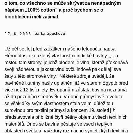
o tom, co všechno se může skrývat za nenápadným
nápisem „100% cotton“ a proč bychom se o
biooblečení měli zajímat.
Šárka Špačková
17.
4.
2006
Už pět set let před začátkem našeho letopočtu napsal
Hérodotos, okouzlený vlastnostmi indické bavlny: „…a
rostou tam stromy, jejichž plodem je vlna, kteráž překonává
svojí nádherou a jakostí vlnu ovčí. Indové pak dělají své
šaty z této stromové vlny.“ Některé zdroje uvádějí, že
bavlněné tkaniny našly uplatnění již ve starém Egyptě před
více než 12 tisíci lety. Evropanům zůstala bavlna neznámá
až do pozdního středověku. V době průmyslové revoluce
se však díky svým vlastnostem stala velmi důležitou
surovinou pro textilní průmysl a koncem 19. století již
představovala přibližně čtyři pětiny objemu všech textilních
materiálů. Dnes se bavlna pěstuje ve všech teplých
oblastech světa a navzdory rozmachu syntetických textilií a