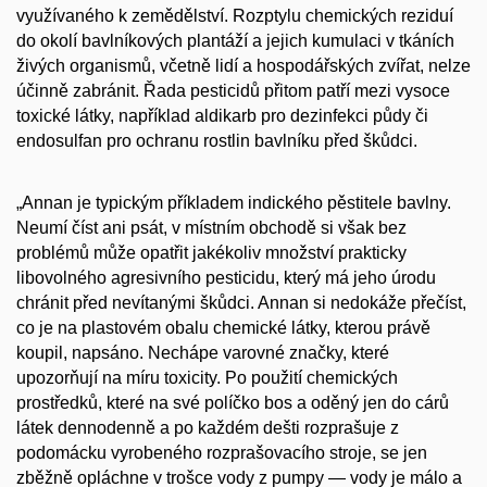
využívaného k zemědělství. Rozptylu chemických reziduí
do okolí bavlníkových plantáží a jejich kumulaci v tkáních
živých organismů, včetně lidí a hospodářských zvířat, nelze
účinně zabránit. Řada pesticidů přitom patří mezi vysoce
toxické látky, například aldikarb pro dezinfekci půdy či
endosulfan pro ochranu rostlin bavlníku před škůdci.
„Annan je typickým příkladem indického pěstitele bavlny.
Neumí číst ani psát, v místním obchodě si však bez
problémů může opatřit jakékoliv množství prakticky
libovolného agresivního pesticidu, který má jeho úrodu
chránit před nevítanými škůdci. Annan si nedokáže přečíst,
co je na plastovém obalu chemické látky, kterou právě
koupil, napsáno. Nechápe varovné značky, které
upozorňují na míru toxicity. Po použití chemických
prostředků, které na své políčko bos a oděný jen do cárů
látek dennodenně a po každém dešti rozprašuje z
podomácku vyrobeného rozprašovacího stroje, se jen
zběžně opláchne v trošce vody z pumpy — vody je málo a