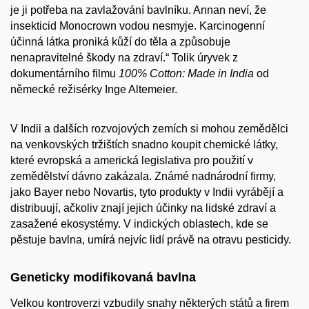
je ji potřeba na zavlažování bavlníku. Annan neví, že
insekticid Monocrown vodou nesmyje. Karcinogenní
účinná látka proniká kůží do těla a způsobuje
nenapravitelné škody na zdraví.“ Tolik úryvek z
dokumentárního filmu
100% Cotton: Made in India
od
německé režisérky Inge Altemeier.
V Indii a dalších rozvojových zemích si mohou zemědělci
na venkovských tržištích snadno koupit chemické látky,
které evropská a americká legislativa pro použití v
zemědělství dávno zakázala. Známé nadnárodní firmy,
jako Bayer nebo Novartis, tyto produkty v Indii vyrábějí a
distribuují, ačkoliv znají jejich účinky na lidské zdraví a
zasažené ekosystémy. V indických oblastech, kde se
pěstuje bavlna, umírá nejvíc lidí právě na otravu pesticidy.
Geneticky modifikovaná bavlna
Velkou kontroverzi vzbudily snahy některých států a firem