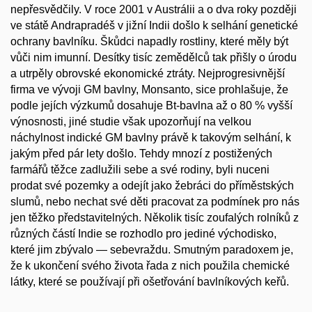
nepřesvědčily. V roce 2001 v Austrálii a o dva roky později
ve státě Andrapradéš v jižní Indii došlo k selhání genetické
ochrany bavlníku. Škůdci napadly rostliny, které měly být
vůči nim imunní. Desítky tisíc zemědělců tak přišly o úrodu
a utrpěly obrovské ekonomické ztráty. Nejprogresivnější
firma ve vývoji GM bavlny, Monsanto, sice prohlašuje, že
podle jejích výzkumů dosahuje Bt-bavlna až o 80 % vyšší
výnosnosti, jiné studie však upozorňují na velkou
náchylnost indické GM bavlny právě k takovým selhání, k
jakým před pár lety došlo. Tehdy mnozí z postižených
farmářů těžce zadlužili sebe a své rodiny, byli nuceni
prodat své pozemky a odejít jako žebráci do příměstských
slumů, nebo nechat své děti pracovat za podmínek pro nás
jen těžko představitelných. Několik tisíc zoufalých rolníků z
různých částí Indie se rozhodlo pro jediné východisko,
které jim zbývalo — sebevraždu. Smutným paradoxem je,
že k ukončení svého života řada z nich použila chemické
látky, které se používají při ošetřování bavlníkových keřů.