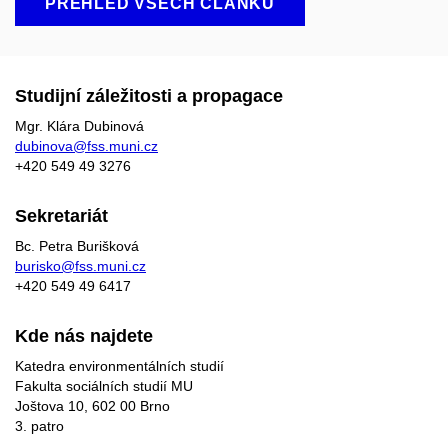
PŘEHLED VŠECH ČLÁNKŮ
Studijní záležitosti a propagace
Mgr. Klára Dubinová
dubinova@fss.muni.cz
+420
549 49
3276
Sekretariát
Bc. Petra Burišková
burisko@fss.muni.cz
+420 549 49 6417
Kde nás najdete
Katedra environmentálních studií
Fakulta sociálních studií MU
Joštova 10, 602 00 Brno
3. patro