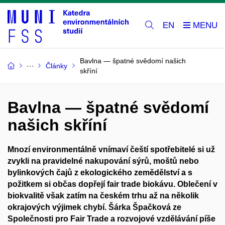
EN
Bavlna — špatné svědomí našich
Články
skříní
Bavlna — špatné svědomí
našich skříní
Mnozí environmentálně vnímaví čeští spotřebitelé si už
zvykli na pravidelné nakupování sýrů, moštů nebo
bylinkových čajů z ekologického zemědělství a s
požitkem si občas dopřejí fair trade biokávu. Oblečení v
biokvalitě však zatím na českém trhu až na několik
okrajových výjimek chybí. Šárka Špačková ze
Společnosti pro Fair Trade a rozvojové vzdělávání píše