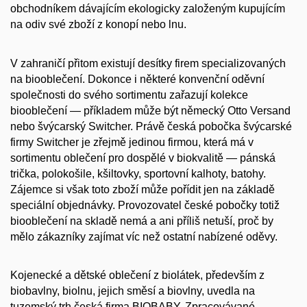
obchodníkem dávajícím ekologicky založeným kupujícím
na odiv své zboží z konopí nebo lnu.
V zahraničí přitom existují desítky firem specializovaných
na biooblečení. Dokonce i některé konvenční oděvní
společnosti do svého sortimentu zařazují kolekce
biooblečení — příkladem může být německý Otto Versand
nebo švýcarský Switcher. Právě česká pobočka švýcarské
firmy Switcher je zřejmě jedinou firmou, která má v
sortimentu oblečení pro dospělé v biokvalitě — pánská
trička, polokošile, kšiltovky, sportovní kalhoty, batohy.
Zájemce si však toto zboží může pořídit jen na základě
speciální objednávky. Provozovatel české pobočky totiž
biooblečení na skladě nemá a ani příliš netuší, proč by
mělo zákazníky zajímat víc než ostatní nabízené oděvy.
Kojenecké a dětské oblečení z biolátek, především z
biobavlny, biolnu, jejich směsí a biovlny, uvedla na
tuzemský trh česká firma BIOBABY. Zpracovávané