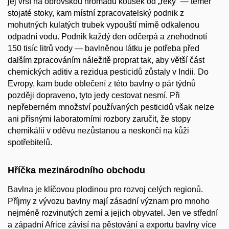
jej vrší na obrovskou hromadu kousek od „řeky“ — téměř
stojaté stoky, kam místní zpracovatelský podnik z
mohutných kulatých trubek vypouští mírně odkalenou
odpadní vodu. Podnik každý den odčerpá a znehodnotí
150 tisíc litrů vody — bavlněnou látku je potřeba před
dalším zpracováním náležitě proprat tak, aby větší část
chemických aditiv a rezidua pesticidů zůstaly v Indii. Do
Evropy, kam bude oblečení z této bavlny o pár týdnů
později dopraveno, tyto jedy cestovat nesmí. Při
nepřeberném množství používaných pesticidů však nelze
ani přísnými laboratorními rozbory zaručit, že stopy
chemikálií v oděvu nezůstanou a neskončí na kůži
spotřebitelů.
Hříčka mezinárodního obchodu
Bavlna je klíčovou plodinou pro rozvoj celých regionů.
Příjmy z vývozu bavlny mají zásadní význam pro mnoho
nejméně rozvinutých zemí a jejich obyvatel. Jen ve střední
a západní Africe závisí na pěstování a exportu bavlny více