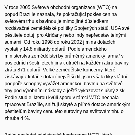
V roce 2005 Světová obchodní organizace (WTO) na
popud Brazílie naznala, že pokračující pokles cen na
světovém trhu s bavlnou je mimo jiné důsledkem
rozdávačné zemědělské politiky Spojených států. USA své
pěstitele dotují pro Afričany nebo Indy nepředstavitelnými
sumami. Od roku 1998 do roku 2002 jim na dotacích
vyplatily 14,8 miliardy dolarů. Podle amerického
ministerstva zemědělství by průměrný americký farmář v
posledních šesti letech jinak utrpěl na každém akru bavlny
ztrátu 871 dolarů. Velké zemědělské koncerny, které
získávají z koláče dotací největší díl, jsou však díky vládní
podpoře schopny vyvážet americkou bavlnu na světové
trhy pod výrobními náklady a ještě vykazovat slušný zisk.
Podle studie, kterou kvůli sporu v rámci WTO nechala
zpracovat Brazílie, snižují skryté a přímé dotace americkým
pěstitelům bavlny cenu této suroviny na světovém trhu o
zhruba 4 %.