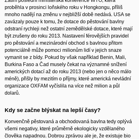
Zatím poslední ministerská konference WTO, která
proběhla v prosinci loňského roku v Hongkongu, příliš
mnoho nadějí na změnu v nejbližší době nedává. USA se
zavázaly pouze k tomu, že dotace do pěstování bavlny
odstraní rychleji než ostatní zemědělské dotace, které mají
být zrušeny do roku 2013. Nastavení férovějších pravidel
pro pěstování a mezinárodní obchod s bavlnou přitom
potenciálně může pomoci milionům lidí v jejich snaze
vymanit se z bídy. Pokud by však například Benin, Mali,
Burkina Faso a Čad musely čekat na významné snížení
amerických dotací až do roku 2013 (nebo jen o něco málo
méně), přišly by mezitím o příjmy, které americká nevládní
organizace OXFAM vyčíslila na více než milion a půl
dolarů.
Kdy se začne blýskat na lepší časy?
Konvenčně pěstovaná a obchodovaná bavlna tedy oplývá
všemi negativy, které průměrně ekologicky vzdělaného
člověka napadnou. Dobrou zprávou ale je, že existuje bio