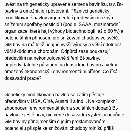
uvést na trh geneticky upravená semena bavlníku, tzv. Bt-
bavlny a umožnit její pěstování. Příznivci geneticky
modifikované bavlny argumentují především možným
snížením spotřeby pesticidů (podle ISAAA, mezinárodní
organizace, která hájí výhody biotechnologií, až o 60 %) a
potenciálním přínosem pro snižování chudoby ve světě.
GM bavlna má totiž údajně vyšší výnosy a větší odolnost
vůči škůdcům a chorobám. Odpůrci zase poukazují
především na nekontrolované šíření Bt-bavlny,
nepředvídatelné působení na klasickou bavlnu a velmi
omezený ekonomický i environmentální přínos. Co říká
dosavadní praxe?
Geneticky modifikovaná bavlna se zatím pěstuje
především v USA, Číně, Austrálii a Indii. Na komplexní
zhodnocení environmentálních a sociálních dopadů Bt-
bavlny je ještě brzy, nicméně dosavadní výsledky odpůrce
GM bavlny přinejmenším o jejím proklamovaném
potenciálu přispět ke snižování chudoby rolníků příliš