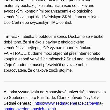
materiály pocházejí ze zahraničí a jsou certifikované
evropskými kontrolními organizacemi ekologického
zemědělství, například švédským SKAL, francouzským
Eco-Cert nebo švýcarským IMO control.
Tím však nabídka biooblečení končí. Dočkáme se v brzké
době toho, že si tričko z bavlny z ekologického
zemědělství, nejlépe ještě vyznamenané známkou
FAIRTRADE, budeme moci objednat přes internet nebo
koupit alespoň ve větších městech? Snad ano, mezitím ale
zřejmě budeme muset přesvědčit dovozce nebo
zpracovatele, že o takové zboží stojíme.
Autorka vystudovala na Masarykově univerzitě a pracovala
ve Společnosti pro Fair Trade. Článek původně vyšel v
Sedmé generaci (
https://www.sedmagenerace.cz/bavlna-
spatne-svedomi-nasich-skrini
)