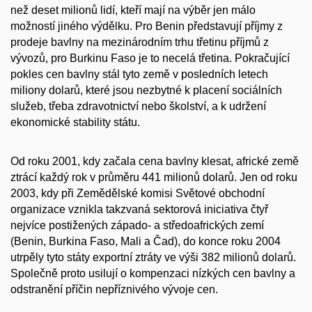
než deset milionů lidí, kteří mají na výběr jen málo
možností jiného výdělku. Pro Benin představují příjmy z
prodeje bavlny na mezinárodním trhu třetinu příjmů z
vývozů, pro Burkinu Faso je to necelá třetina. Pokračující
pokles cen bavlny stál tyto země v posledních letech
miliony dolarů, které jsou nezbytné k placení sociálních
služeb, třeba zdravotnictví nebo školství, a k udržení
ekonomické stability státu.
Od roku 2001, kdy začala cena bavlny klesat, africké země
ztrácí každý rok v průměru 441 milionů dolarů. Jen od roku
2003, kdy při Zemědělské komisi Světové obchodní
organizace vznikla takzvaná sektorová iniciativa čtyř
nejvíce postižených západo- a středoafrických zemí
(Benin, Burkina Faso, Mali a Čad), do konce roku 2004
utrpěly tyto státy exportní ztráty ve výši 382 milionů dolarů.
Společně proto usilují o kompenzaci nízkých cen bavlny a
odstranění příčin nepříznivého vývoje cen.