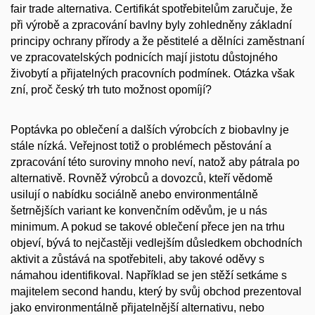
fair trade alternativa. Certifikát spotřebitelům zaručuje, že
při výrobě a zpracování bavlny byly zohledněny základní
principy ochrany přírody a že pěstitelé a dělníci zaměstnaní
ve zpracovatelských podnicích mají jistotu důstojného
živobytí a přijatelných pracovních podmínek. Otázka však
zní, proč český trh tuto možnost opomíjí?
Poptávka po oblečení a dalších výrobcích z biobavlny je
stále nízká. Veřejnost totiž o problémech pěstování a
zpracování této suroviny mnoho neví, natož aby pátrala po
alternativě. Rovněž výrobců a dovozců, kteří vědomě
usilují o nabídku sociálně anebo environmentálně
šetrnějších variant ke konvenčním oděvům, je u nás
minimum. A pokud se takové oblečení přece jen na trhu
objeví, bývá to nejčastěji vedlejším důsledkem obchodních
aktivit a zůstává na spotřebiteli, aby takové oděvy s
námahou identifikoval. Například se jen stěží setkáme s
majitelem second handu, který by svůj obchod prezentoval
jako environmentálně přijatelnější alternativu, nebo