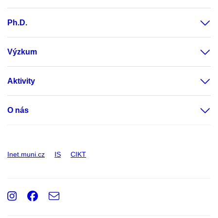
Ph.D.
Výzkum
Aktivity
O nás
Inet.muni.cz
IS
CIKT
Instagram
Facebook
e-
Email
mail