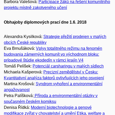
Barbora Valešová:
Participace žáků na řešení komunitního
projektu místně zakotveného učení
Obhajoby diplomových prací dne 1.6. 2018
Alexandra Kysilková:
Strategie přežití prodejen v malých
obcích České republiky
Eva Brnušáková:
Vplyv totalitného režimu na fenomén
budovania zámerných komunít vo východnom bloku:
prípadové štúdie ekodedín v rámci krajín V4
Tomáš Pelíšek:
Potenciál carsharingu v malých sídlech
Michaela Kašperová:
Precizní zemědělství v Česku:
Kvantitativní analýza faktorů ovlivňujících jeho osvojení
Martina Krošová:
Syndrom vyhoření a environmentální
angažovanost
Petra Palíšková:
Příroda a environmentální otázky v
současném českém komiksu
Denisa Řídká:
Moderní biotechnologie a genové
modifikace zvířat v chovatelství a umění Etika, welfare a