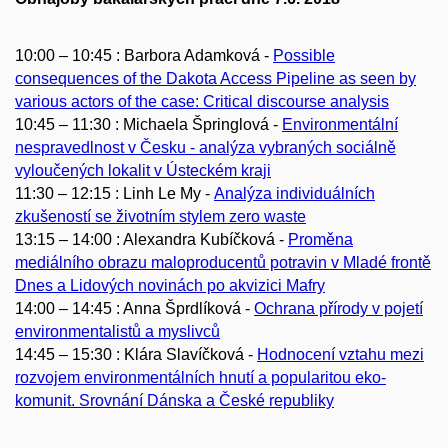
10:00 – 10:45 : Barbora Adamková -
Possible
consequences of the Dakota Access Pipeline as seen by
various actors of the case: Critical discourse analysis
10:45 – 11:30 : Michaela Špringlová -
Environmentální
nespravedlnost v Česku - analýza vybraných sociálně
vyloučených lokalit v Ústeckém kraji
11:30 – 12:15 : Linh Le My -
Analýza individuálních
zkušeností se životním stylem zero waste
13:15 – 14:00 : Alexandra Kubíčková -
Proměna
mediálního obrazu maloproducentů potravin v Mladé frontě
Dnes a Lidových novinách po akvizici Mafry
14:00 – 14:45 : Anna Šprdlíková -
Ochrana přírody v pojetí
environmentalistů a myslivců
14:45 – 15:30 : Klára Slavíčková -
Hodnocení vztahu mezi
rozvojem environmentálních hnutí a popularitou eko-
komunit. Srovnání Dánska a České republiky