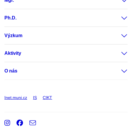
Mgr.
Ph.D.
Výzkum
Aktivity
O nás
Inet.muni.cz
IS
CIKT
Instagram
Facebook
e-
Email
mail