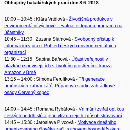
Obhajoby bakalářských prací dne 8.6. 2018
10:00 – 10:45 : Klára Vrtělová -
Živočišná produkce v
environmentální výchově - evaluace dopadu programu na
účastníky
10:45 – 11:30 : Zuzana Slámová -
Svobodný přístup k
informacím v praxi: Pohled českých environmentálních
organizací
11:30 – 12:15 : Sabina Báňová -
Účast veřejnosti v
otázkách souvisejících s životním prostředím - kauza
Amazon v Brně
13:15 – 14:00 : Simona Ferulíková -
Tři generace
brněnských zahrádkářů: Případová studie zahrádkové
osady Červený kopec
14:00 – 14:45 : Romana Rybářová -
Vnímání zvířat optikou
českých buddhistů a jeho vliv na jejich způsob stravování
14:45 – 15:30 : Jaroslava Pivcová -
Motivace dnešního
urbanizovaného člověka začít s chovem hospodářských