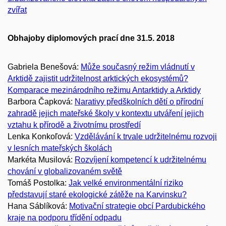
zvířat
Obhajoby diplomových prací dne 31.5. 2018
Gabriela Benešová:
Může současný režim vládnutí v
Arktidě zajistit udržitelnost arktických ekosystémů?
Komparace mezinárodního režimu Antarktidy a Arktidy
Barbora Čapková:
Narativy předškolních dětí o přírodní
zahradě jejich mateřské školy v kontextu utváření jejich
vztahu k přírodě a životnímu prostředí
Lenka Konkoľová:
Vzdělávání k trvale udržitelnému rozvoji
v lesních mateřských školách
Markéta Musilová:
Rozvíjení kompetencí k udržitelnému
chování v globalizovaném světě
Tomáš Postolka:
Jak velké environmentální riziko
představují staré ekologické zátěže na Karvinsku?
Hana Sáblíková:
Motivační strategie obcí Pardubického
kraje na podporu třídění odpadu