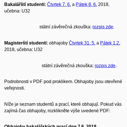
Bakalářští studenti:
Čtvrtek 7. 6.
a
Pátek 8. 6.
2018,
učebna: U32
státní závěrečná zkouška:
rozpis zde
.
Magisterští studenti:
obhajoby
Čtvrtek 31. 5.
a
Pátek 1.2.
2018, učebna: U32
státní závěrečná zkouška:
rozpis zde
.
Podrobnosti v PDF pod proklikem. Obhajoby jsou otevřené
veřejnosti.
Níže je seznam studentů a prací, které obhajují. Pokud vás
zajímá čas obhajoby, rozklikněte výše uvedené PDF:
Obhajoby bakalářských prací dne 7.6. 2018