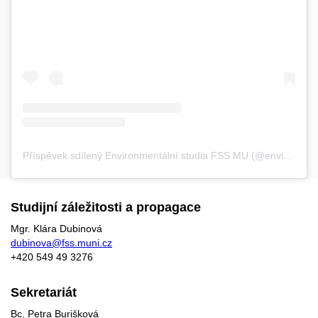
Příspěvek sdílený Environmentální studia FSS MU (@envirostudia)
Studijní záležitosti a propagace
Mgr. Klára Dubinová
dubinova@fss.muni.cz
+420
549 49
3276
Sekretariát
Bc. Petra Burišková