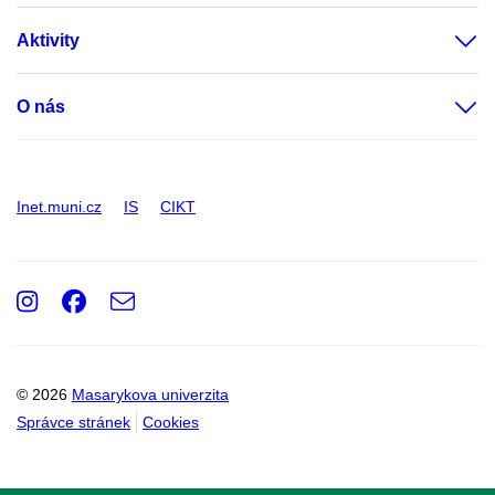
Aktivity
O nás
Inet.muni.cz
IS
CIKT
Instagram
Facebook
e-
Email
mail
© 2026
Masarykova univerzita
Správce stránek
Cookies