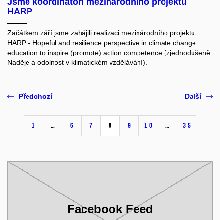
Jsme koordinátoři mezinárodního projektu
HARP
Začátkem září jsme zahájili realizaci mezinárodního projektu
HARP - Hopeful and resilience perspective in climate change
education to inspire (promote) action competence (zjednodušeně
Naděje a odolnost v klimatickém vzdělávání).
Předchozí
Další
1
…
6
7
8
9
10
…
35
Facebook Feed