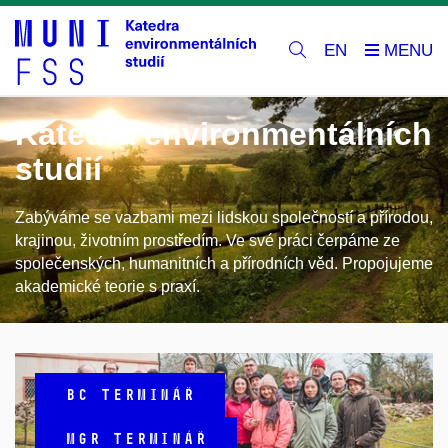
EN
Katedra environmentálních
studií
Zabýváme se vazbami mezi lidskou společností a přírodou,
krajinou, životním prostředím. Ve své práci čerpáme ze
společenských, humanitních a přírodních věd. Propojujeme
akademické teorie s praxí.
BC TERMINÁŘ
MGR TERMINÁŘ