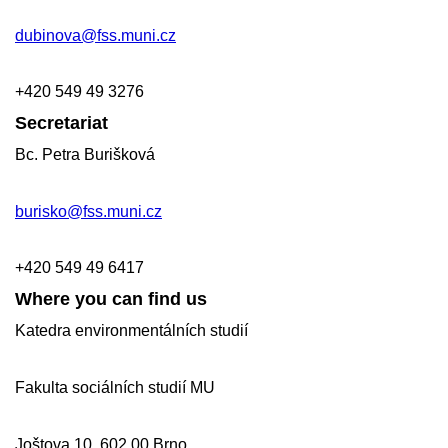
dubinova@fss.muni.cz
+420
549 49
3276
Secretariat
Bc. Petra Burišková
burisko@fss.muni.cz
+420 549 49 6417
Where you can find us
Katedra environmentálních studií
Fakulta sociálních studií MU
Joštova 10, 602 00 Brno