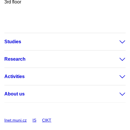
3rd floor
Studies
Research
Activities
About us
Inet.muni.cz
IS
CIKT