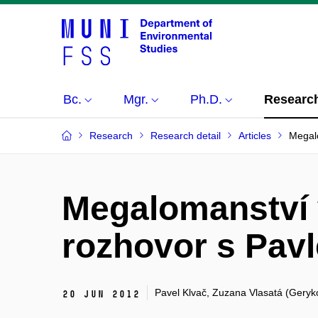
Bc.
Mgr.
Ph.D.
Researc
Research
Research detail
Articles
Megal
Megalomanství 
rozhovor s Pav
Pavel Klvač, Zuzana Vlasatá (Geryk
20 Jun 2012