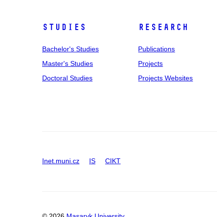
Studies
Research
Bachelor's Studies
Publications
Master's Studies
Projects
Doctoral Studies
Projects Websites
Inet.muni.cz
IS
CIKT
© 2026
Masaryk University