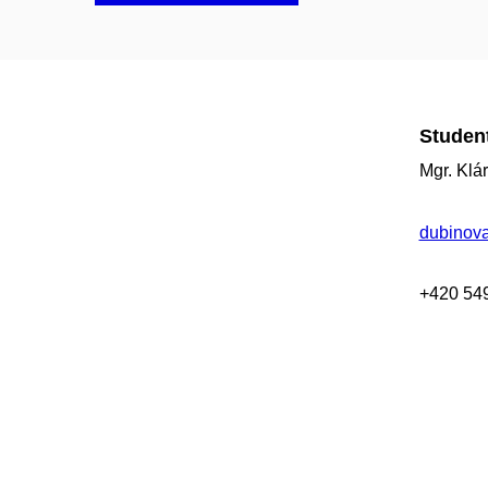
Student
Mgr. Klá
dubinov
+420
54