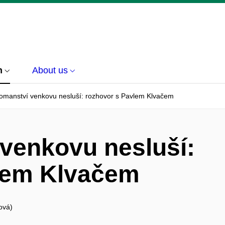
h
About us
omanství venkovu nesluší: rozhovor s Pavlem Klvačem
venkovu nesluší:
lem Klvačem
ová)