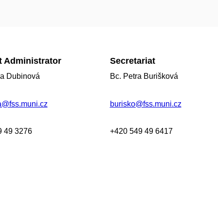
 Administrator
Secretariat
ra Dubinová
Bc. Petra Burišková
a@fss.muni.cz
burisko@fss.muni.cz
9 49
3276
+420 549 49 6417