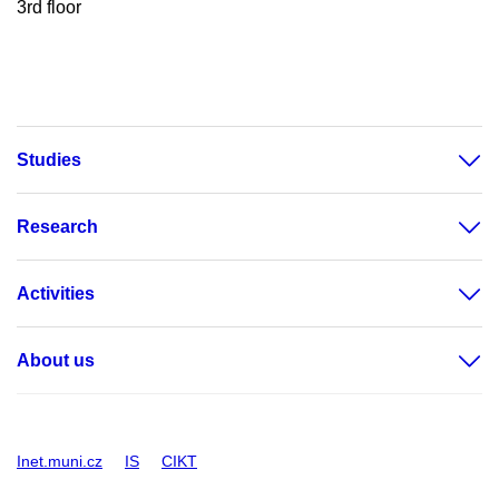
3rd floor
Studies
Research
Activities
About us
Inet.muni.cz
IS
CIKT